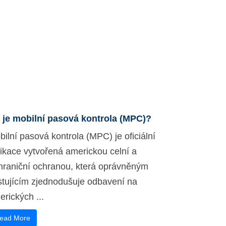
 je mobilní pasová kontrola (MPC)?
ilní pasová kontrola (MPC) je oficiální
likace vytvořená americkou celní a
hraniční ochranou, která oprávněným
stujícím zjednodušuje odbavení na
rických ...
ead More