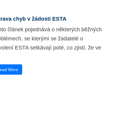
rava chyb v žádosti ESTA
nto článek pojednává o některých běžných
oblémech, se kterými se žadatelé o
olení ESTA setkávají poté, co zjistí, že ve
ead More