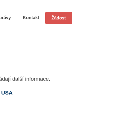
právy
Kontakt
Žádost
dají další informace.
a USA