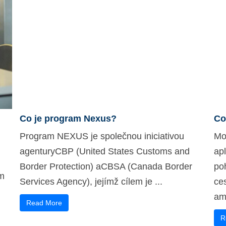
Co je program Nexus?
Co
Program NEXUS je společnou iniciativou
Mob
agenturyCBP (United States Customs and
ap
Border Protection) aCBSA (Canada Border
po
ým
Services Agency), jejímž cílem je ...
ce
ame
Read More
R