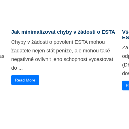
Jak minimalizovat chyby v žádosti o ESTA
Vš
ES
Chyby v žádosti o povolení ESTA mohou
Za
žadatele nejen stát peníze, ale mohou také
as
od
negativně ovlivnit jeho schopnost vycestovat
(D
do ...
dos
Read More
R