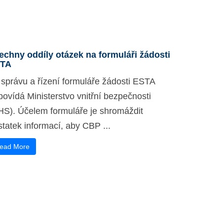
echny oddíly otázek na formuláři žádosti
TA
 správu a řízení formuláře žádosti ESTA
povídá Ministerstvo vnitřní bezpečnosti
HS). Účelem formuláře je shromáždit
tatek informací, aby CBP ...
ead More