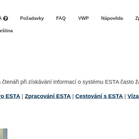
A
Požadavky
FAQ
VWP
Nápověda
Z
eština
 čtenáři při získávání informací o systému ESTA často žá
ro ESTA
|
Zpracování ESTA
|
Cestování s ESTA
|
Víz