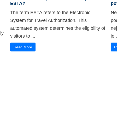
ESTA?
po
The term ESTA refers to the Electronic
Ne
ě
System for Travel Authorization. This
po
automated system determines the eligibility of
ne
ly
visitors to ...
je .
Read More
R