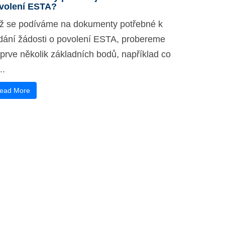
volení ESTA?
ž se podíváme na dokumenty potřebné k
dání žádosti o povolení ESTA, probereme
jprve několik základních bodů, například co
..
ead More