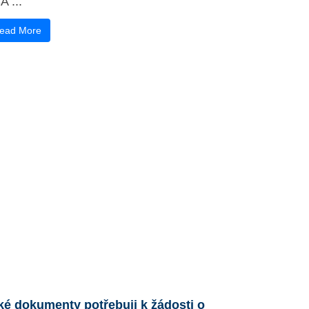
 ...
ead More
ké dokumenty potřebuji k žádosti o