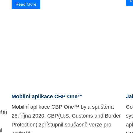
R
Read More
Mobilní aplikace CBP One™
Ja
Mobilní aplikace CBP One™ byla spuštěna
Co
átů
28. října 2020. CBP(U.S. Customs and Border
sy
Protection) zpřístupnil současně verze pro
apl
í