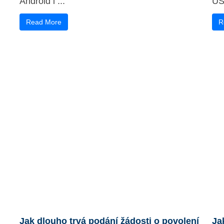
Android i ...
USA
Read More
R
Jak dlouho trvá podání žádosti o povolení
Ja