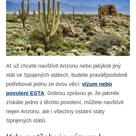
Kontakt
Žádost
Čeština
Hrvatski
(
Chorvatský
)
Dansk
(
Dánský
)
Ať už chcete navštívit Arizonu nebo jakýkoli jiný
Nederlands
(
Holandský
)
stát ve Spojených státech, budete pravděpodobně
English
(
Angličtina
)
potřebovat jednu ze dvou věcí:
vízum nebo
povolení ESTA
. Dobrou zprávou je, že jakmile
Eesti
(
Estonština
)
získáte jedno z těchto povolení, můžete navštívit
Suomi
(
Finský
)
nejen Arizonu, ale i všechny ostatní státy
Français
(
Francouzština
)
Spojených států.
Deutsch
(
Němec
)