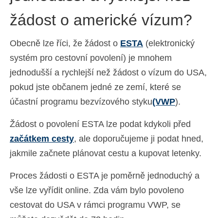
Español
(
Španělský
)
žádost o americké vízum?
Svenska
(
Švédský
)
Obecně lze říci, že žádost o
ESTA
(elektronický
systém pro cestovní povolení) je mnohem
jednodušší a rychlejší než žádost o vízum do USA,
pokud jste občanem jedné ze zemí, které se
účastní programu bezvízového styku
(VWP
).
Žádost o povolení ESTA lze podat kdykoli před
začátkem cesty
, ale doporučujeme ji podat hned,
jakmile začnete plánovat cestu a kupovat letenky.
Proces žádosti o ESTA je poměrně jednoduchý a
vše lze vyřídit online. Zda vám bylo povoleno
cestovat do USA v rámci programu VWP, se