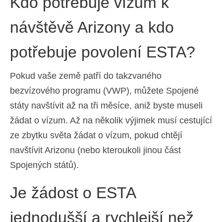
Kdo potřebuje vízum k
Ελληνικά
(
Řečtina
)
návštěvě Arizony a kdo
עברית
(
Hebrejština
)
potřebuje povolení ESTA?
Magyar
(
Maďarština
)
Italiano
(
Ital
)
Pokud vaše země patří do takzvaného
bezvízového programu (VWP), můžete Spojené
日本語
(
Japonský
)
státy navštívit až na tři měsíce, aniž byste museli
한국어
(
Korejský
)
žádat o vízum. Až na několik výjimek musí cestující
Norsk bokmål
(
Norwegian bokmål
)
ze zbytku světa žádat o vízum, pokud chtějí
navštívit Arizonu (nebo kteroukoli jinou část
Polski
(
Polský
)
Spojených států).
Português
(
Portugalština ( Portugalsko)
)
Je žádost o ESTA
Slovenčina
(
Slovenština
)
jednodušší a rychlejší než
Slovenščina
(
Slovinština
)