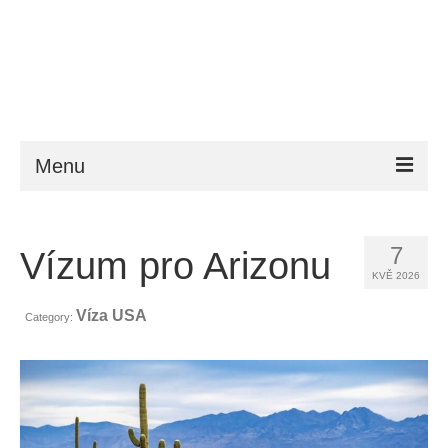
Menu
ESTA
7
Vízum pro Arizonu
Požadavky
KVĚ 2026
FAQ
Víza USA
Category:
VWP
Nápověda
Zprávy