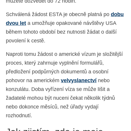
můžete dozvědět do 72 hodin.
Schválená žádost ESTA je obecně platná po
dobu
dvou let
a umožňuje opakované návštěvy USA
během tohoto období bez nutnosti žádat o další
povolení k cestě.
Naproti tomu žádost o americké vízum je složitější
proces, který zahrnuje vyplnění formulářů,
předložení podpůrných dokumentů a osobní
pohovor na americkém
velvyslanectví
nebo
konzulátu. Doba vyřízení víza se může lišit a
žadatelé mohou být nuceni čekat několik týdnů
nebo dokonce měsíců, než úřady vydají
rozhodnutí.