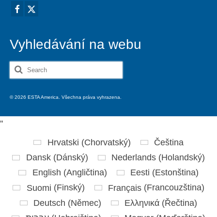
Vyhledávání na webu
Search
for:
© 2026 ESTA America. Všechna práva vyhrazena.
'
'
Hrvatski
(
Chorvatský
)
Čeština
Dansk
(
Dánský
)
Nederlands
(
Holandský
)
English
(
Angličtina
)
Eesti
(
Estonština
)
Suomi
(
Finský
)
Français
(
Francouzština
)
Deutsch
(
Němec
)
Ελληνικά
(
Řečtina
)