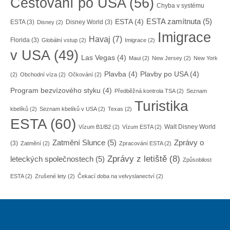
Cestování po USA
(56)
Chyba v systému
ESTA zamítnuta
(5)
ESTA
(4)
ESTA
(3)
Disney World
(3)
Disney
(2)
Imigrace
Havaj
(7)
Florida
(3)
Globální vstup
(2)
Imigrace
(2)
v USA
(49)
Las Vegas
(4)
Maui
(2)
New Jersey
(2)
New York
Plavba
(4)
Plavby po USA
(4)
(2)
Obchodní víza
(2)
Očkování
(2)
Program bezvízového styku
(4)
Předběžná kontrola TSA
(2)
Seznam
Turistika
kbelíků
(2)
Seznam kbelíků v USA
(2)
Texas
(2)
ESTA
(60)
Walt Disney World
Vízum B1/B2
(2)
Vízum ESTA
(2)
Zatmění Slunce
(5)
Zprávy o
(3)
Zatmění
(2)
Zpracování ESTA
(2)
Zprávy z letiště
(8)
leteckých společnostech
(5)
Způsobilost
ESTA
(2)
Zrušené lety
(2)
Čekací doba na velvyslanectví
(2)