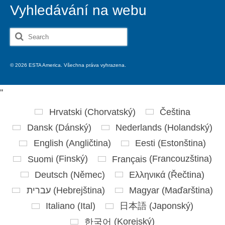
Vyhledávání na webu
Search
for:
© 2026 ESTA America. Všechna práva vyhrazena.
'
'
Hrvatski
(
Chorvatský
)
Čeština
Dansk
(
Dánský
)
Nederlands
(
Holandský
)
English
(
Angličtina
)
Eesti
(
Estonština
)
Suomi
(
Finský
)
Français
(
Francouzština
)
Deutsch
(
Němec
)
Ελληνικά
(
Řečtina
)
עברית
(
Hebrejština
)
Magyar
(
Maďarština
)
Italiano
(
Ital
)
日本語
(
Japonský
)
한국어
(
Korejský
)