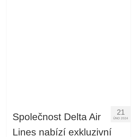
Español
(
Španělský
)
Svenska
(
Švédský
)
21
Společnost Delta Air
ÚNO 2024
Lines nabízí exkluzivní