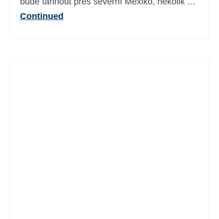
bude táhnout přes severní Mexiko, několik …
Continued