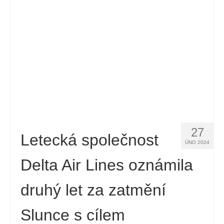
Kontakt
Žádost
Čeština
Hrvatski
(
Chorvatský
)
Dansk
(
Dánský
)
Nederlands
(
Holandský
)
27
English
(
Angličtina
)
Letecká společnost
ÚNO 2024
Eesti
(
Estonština
)
Delta Air Lines oznámila
Suomi
(
Finský
)
druhý let za zatmění
Français
(
Francouzština
)
Slunce s cílem
Deutsch
(
Němec
)