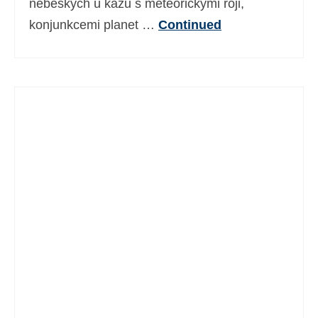
nebeských ú kazů s meteorickými roji,
konjunkcemi planet …
Continued