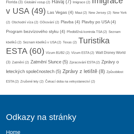
Imigrace
Havaj
(7)
Florida
(3)
Globální vstup
(2)
Imigrace
(2)
v USA
(49)
Las Vegas
(4)
Maui
(2)
New Jersey
(2)
New York
Plavba
(4)
Plavby po USA
(4)
(2)
Obchodní víza
(2)
Očkování
(2)
Program bezvízového styku
(4)
Předběžná kontrola TSA
(2)
Seznam
Turistika
kbelíků
(2)
Seznam kbelíků v USA
(2)
Texas
(2)
ESTA
(60)
Walt Disney World
Vízum B1/B2
(2)
Vízum ESTA
(2)
Zatmění Slunce
(5)
Zprávy o
(3)
Zatmění
(2)
Zpracování ESTA
(2)
Zprávy z letiště
(8)
leteckých společnostech
(5)
Způsobilost
ESTA
(2)
Zrušené lety
(2)
Čekací doba na velvyslanectví
(2)
Odkazy na stránky
Home