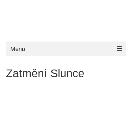
Menu
ESTA
Zatmění Slunce
Požadavky
FAQ
VWP
Nápověda
Zprávy