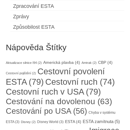
Zpracování ESTA
Zprávy
Způsobilost ESTA
Nápověda Štítky
Americká plavba
(4)
CBP
(4)
Aktualizace silnice I94
(2)
Amtrak
(2)
Cestovní povolení
Cestovní pojištění
(2)
ESTA
(79)
Cestovní ruch
(74)
Cestovní ruch v USA
(79)
Cestování na dovolenou
(63)
Cestování po USA
(56)
Chyba v systému
ESTA zamítnuta
(5)
ESTA
(4)
ESTA
(3)
Disney World
(3)
Disney
(2)