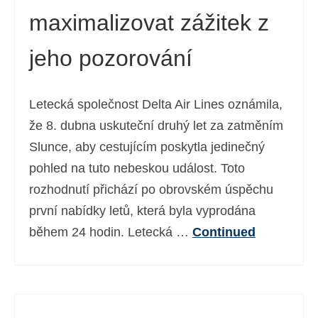
maximalizovat zážitek z
Ελληνικά
(
Řečtina
)
עברית
(
Hebrejština
)
jeho pozorování
Magyar
(
Maďarština
)
Letecká společnost Delta Air Lines oznámila,
Italiano
(
Ital
)
že 8. dubna uskuteční druhý let za zatměním
日本語
(
Japonský
)
Slunce, aby cestujícím poskytla jedinečný
한국어
(
Korejský
)
pohled na tuto nebeskou událost. Toto
rozhodnutí přichází po obrovském úspěchu
Norsk bokmål
(
Norwegian bokmål
)
první nabídky letů, která byla vyprodána
Polski
(
Polský
)
během 24 hodin. Letecká …
Continued
Português
(
Portugalština ( Portugalsko)
)
Slovenčina
(
Slovenština
)
Slovenščina
(
Slovinština
)