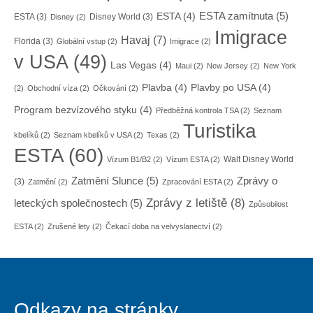
ESTA zamítnuta
(5)
ESTA
(4)
ESTA
(3)
Disney World
(3)
Disney
(2)
Imigrace
Havaj
(7)
Florida
(3)
Globální vstup
(2)
Imigrace
(2)
v USA
(49)
Las Vegas
(4)
Maui
(2)
New Jersey
(2)
New York
Plavba
(4)
Plavby po USA
(4)
(2)
Obchodní víza
(2)
Očkování
(2)
Program bezvízového styku
(4)
Předběžná kontrola TSA
(2)
Seznam
Turistika
kbelíků
(2)
Seznam kbelíků v USA
(2)
Texas
(2)
ESTA
(60)
Walt Disney World
Vízum B1/B2
(2)
Vízum ESTA
(2)
Zatmění Slunce
(5)
Zprávy o
(3)
Zatmění
(2)
Zpracování ESTA
(2)
Zprávy z letiště
(8)
leteckých společnostech
(5)
Způsobilost
ESTA
(2)
Zrušené lety
(2)
Čekací doba na velvyslanectví
(2)
Odkazy na stránky