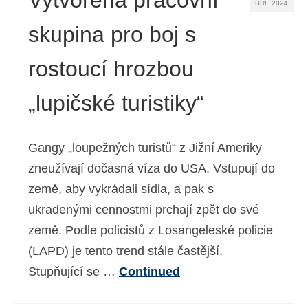
Vytvořena pracovní
BŘE 2024
skupina pro boj s
rostoucí hrozbou
„lupičské turistiky“
Gangy „loupežných turistů“ z Jižní Ameriky
zneužívají dočasná víza do USA. Vstupují do
země, aby vykrádali sídla, a pak s
ukradenými cennostmi prchají zpět do své
země. Podle policistů z Losangeleské policie
(LAPD) je tento trend stále častější.
Stupňující se …
Continued