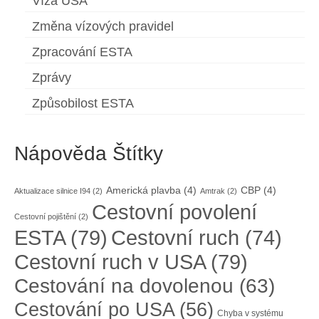
Víza USA
Změna vízových pravidel
Zpracování ESTA
Zprávy
Způsobilost ESTA
Nápověda Štítky
Americká plavba
(4)
CBP
(4)
Aktualizace silnice I94
(2)
Amtrak
(2)
Cestovní povolení
Cestovní pojištění
(2)
ESTA
(79)
Cestovní ruch
(74)
Cestovní ruch v USA
(79)
Cestování na dovolenou
(63)
Cestování po USA
(56)
Chyba v systému