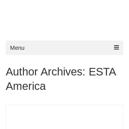
Menu
ESTA
Author Archives: ESTA
Požadavky
America
FAQ
VWP
Nápověda
Zprávy