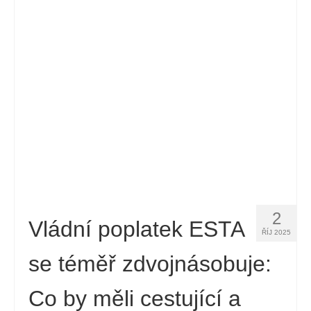
Kontakt
Žádost
Čeština
Hrvatski
(
Chorvatský
)
Dansk
(
Dánský
)
Nederlands
(
Holandský
)
English
(
Angličtina
)
Eesti
(
Estonština
)
2
Vládní poplatek ESTA
ŘÍJ 2025
Suomi
(
Finský
)
se téměř zdvojnásobuje:
Français
(
Francouzština
)
Co by měli cestující a
Deutsch
(
Němec
)