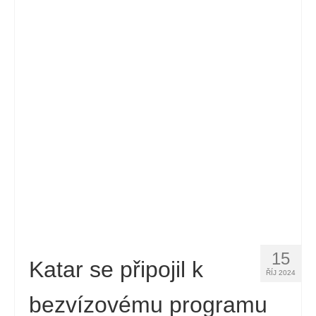
Español
(
Španělský
)
Svenska
(
Švédský
)
15
Katar se připojil k
ŘÍJ 2024
bezvízovému programu