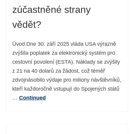
zúčastněné strany
Ελληνικά
(
Řečtina
)
עברית
(
Hebrejština
)
vědět?
Magyar
(
Maďarština
)
Úvod Dne 30. září 2025 vláda USA výrazně
Italiano
(
Ital
)
zvýšila poplatek za elektronický systém pro
日本語
(
Japonský
)
cestovní povolení (ESTA). Náklady se zvýšily
한국어
(
Korejský
)
z 21 na 40 dolarů za žádost, což téměř
zdvojnásobilo výdaje pro miliony návštěvníků,
Norsk bokmål
(
Norwegian bokmål
)
kteří každoročně vstupují do Spojených států
Polski
(
Polský
)
…
Continued
Português
(
Portugalština ( Portugalsko)
)
Slovenčina
(
Slovenština
)
Slovenščina
(
Slovinština
)