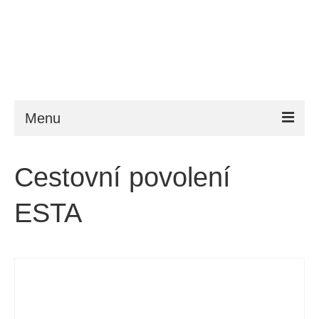
Menu
ESTA
Cestovní povolení
Požadavky
ESTA
FAQ
VWP
Nápověda
Zprávy