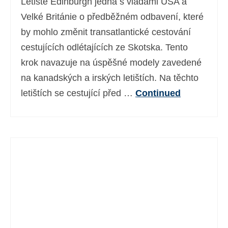
Letiště Edinburgh jedná s vládami USA a
Velké Británie o předběžném odbavení, které
by mohlo změnit transatlantické cestování
cestujících odlétajících ze Skotska. Tento
krok navazuje na úspěšné modely zavedené
na kanadských a irských letištích. Na těchto
letištích se cestující před …
Continued