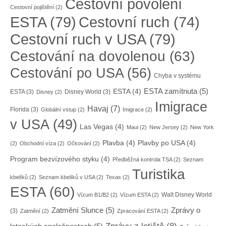
Cestovní povolení
Cestovní pojištění
(2)
ESTA
(79)
Cestovní ruch
(74)
Cestovní ruch v USA
(79)
Cestování na dovolenou
(63)
Cestování po USA
(56)
Chyba v systému
ESTA zamítnuta
(5)
ESTA
(4)
ESTA
(3)
Disney World
(3)
Disney
(2)
Imigrace
Havaj
(7)
Florida
(3)
Globální vstup
(2)
Imigrace
(2)
v USA
(49)
Las Vegas
(4)
Maui
(2)
New Jersey
(2)
New York
Plavba
(4)
Plavby po USA
(4)
(2)
Obchodní víza
(2)
Očkování
(2)
Program bezvízového styku
(4)
Předběžná kontrola TSA
(2)
Seznam
Turistika
kbelíků
(2)
Seznam kbelíků v USA
(2)
Texas
(2)
ESTA
(60)
Walt Disney World
Vízum B1/B2
(2)
Vízum ESTA
(2)
Zatmění Slunce
(5)
Zprávy o
(3)
Zatmění
(2)
Zpracování ESTA
(2)