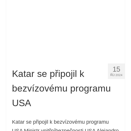
Español
(
Španělský
)
Svenska
(
Švédský
)
15
Katar se připojil k
ŘÍJ 2024
bezvízovému programu
USA
Katar se připojil k bezvízovému programu
USA Ministr vnitřníbezpečnosti USA Alejandro