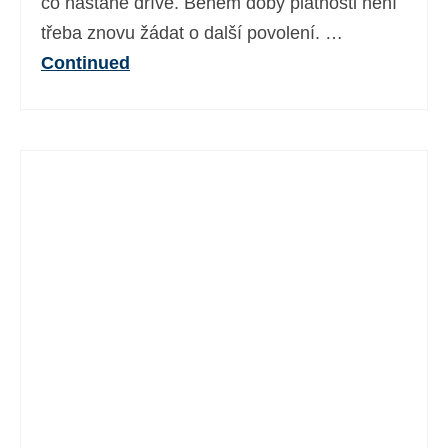
co nastane dříve. Během doby platnosti není
třeba znovu žádat o další povolení. …
Continued