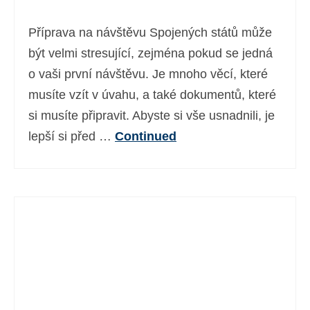
Ελληνικά
(
Řečtina
)
Příprava na návštěvu Spojených států může
עברית
(
Hebrejština
)
být velmi stresující, zejména pokud se jedná
o vaši první návštěvu. Je mnoho věcí, které
Magyar
(
Maďarština
)
musíte vzít v úvahu, a také dokumentů, které
Italiano
(
Ital
)
si musíte připravit. Abyste si vše usnadnili, je
日本語
(
Japonský
)
lepší si před …
Continued
한국어
(
Korejský
)
Norsk bokmål
(
Norwegian bokmål
)
Polski
(
Polský
)
Português
(
Portugalština ( Portugalsko)
)
Slovenčina
(
Slovenština
)
Slovenščina
(
Slovinština
)