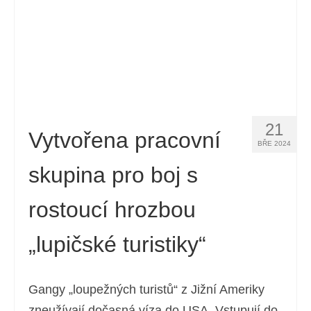
21
Vytvořena pracovní
BŘE 2024
skupina pro boj s
rostoucí hrozbou
„lupičské turistiky“
Gangy „loupežných turistů“ z Jižní Ameriky
zneužívají dočasná víza do USA. Vstupují do