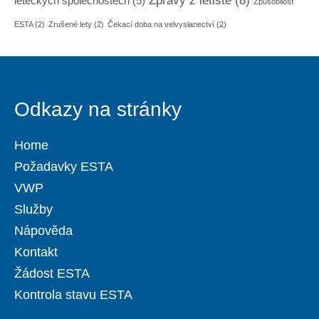
Zprávy z letiště
(8)
leteckých společnostech
(5)
Způsobilost
ESTA
(2)
Zrušené lety
(2)
Čekací doba na velvyslanectví
(2)
Odkazy na stránky
Home
Požadavky ESTA
VWP
Služby
Nápověda
Kontakt
Žádost ESTA
Kontrola stavu ESTA