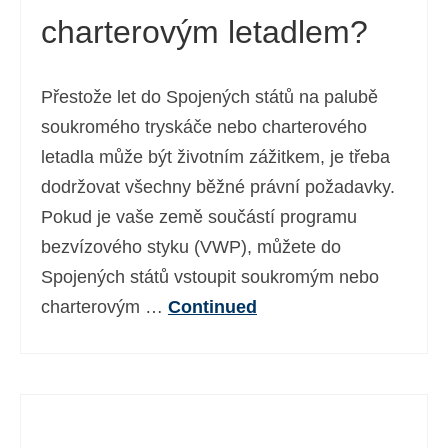
charterovým letadlem?
Ελληνικά
(
Řečtina
)
עברית
(
Hebrejština
)
Přestože let do Spojených států na palubě
Magyar
(
Maďarština
)
soukromého tryskáče nebo charterového
Italiano
(
Ital
)
letadla může být životním zážitkem, je třeba
dodržovat všechny běžné právní požadavky.
日本語
(
Japonský
)
Pokud je vaše země součástí programu
한국어
(
Korejský
)
bezvízového styku (VWP), můžete do
Norsk bokmål
(
Norwegian bokmål
)
Spojených států vstoupit soukromým nebo
charterovým …
Continued
Polski
(
Polský
)
Português
(
Portugalština ( Portugalsko)
)
Slovenčina
(
Slovenština
)
Slovenščina
(
Slovinština
)