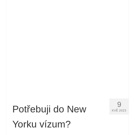
Español
(
Španělský
)
Svenska
(
Švédský
)
9
Potřebuji do New
KVĚ 2023
Yorku vízum?