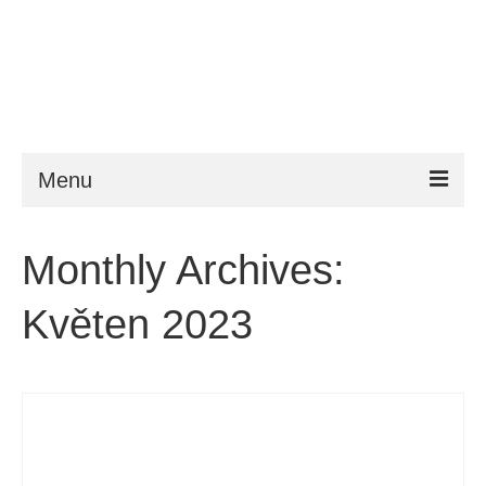
Menu
ESTA
Monthly Archives:
Požadavky
Květen 2023
FAQ
VWP
Nápověda
Zprávy