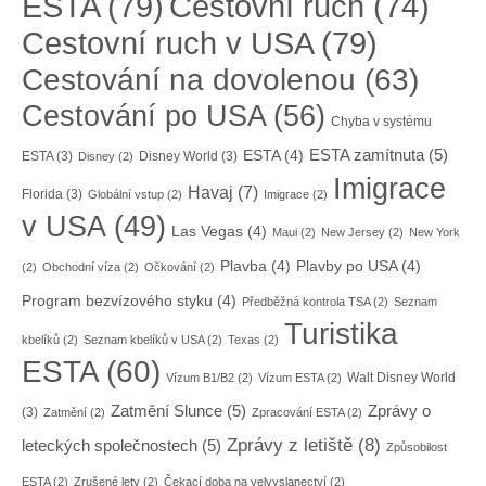
ESTA
(79)
Cestovní ruch
(74)
Cestovní ruch v USA
(79)
Cestování na dovolenou
(63)
Cestování po USA
(56)
Chyba v systému
ESTA zamítnuta
(5)
ESTA
(4)
ESTA
(3)
Disney World
(3)
Disney
(2)
Imigrace
Havaj
(7)
Florida
(3)
Globální vstup
(2)
Imigrace
(2)
v USA
(49)
Las Vegas
(4)
Maui
(2)
New Jersey
(2)
New York
Plavba
(4)
Plavby po USA
(4)
(2)
Obchodní víza
(2)
Očkování
(2)
Program bezvízového styku
(4)
Předběžná kontrola TSA
(2)
Seznam
Turistika
kbelíků
(2)
Seznam kbelíků v USA
(2)
Texas
(2)
ESTA
(60)
Walt Disney World
Vízum B1/B2
(2)
Vízum ESTA
(2)
Zatmění Slunce
(5)
Zprávy o
(3)
Zatmění
(2)
Zpracování ESTA
(2)
Zprávy z letiště
(8)
leteckých společnostech
(5)
Způsobilost
ESTA
(2)
Zrušené lety
(2)
Čekací doba na velvyslanectví
(2)