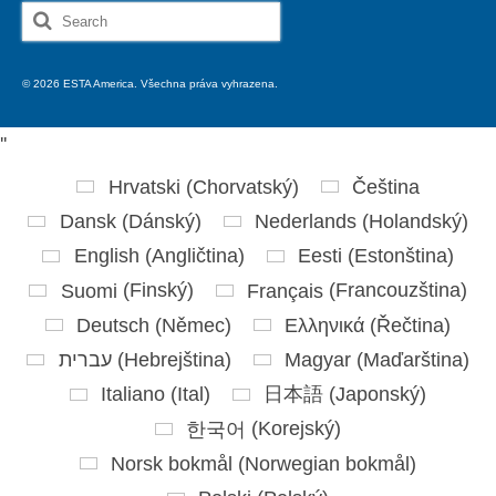
Search
for:
© 2026 ESTA America. Všechna práva vyhrazena.
'
'
Hrvatski
(
Chorvatský
)
Čeština
Dansk
(
Dánský
)
Nederlands
(
Holandský
)
English
(
Angličtina
)
Eesti
(
Estonština
)
Suomi
(
Finský
)
Français
(
Francouzština
)
Deutsch
(
Němec
)
Ελληνικά
(
Řečtina
)
עברית
(
Hebrejština
)
Magyar
(
Maďarština
)
Italiano
(
Ital
)
日本語
(
Japonský
)
한국어
(
Korejský
)
Norsk bokmål
(
Norwegian bokmål
)