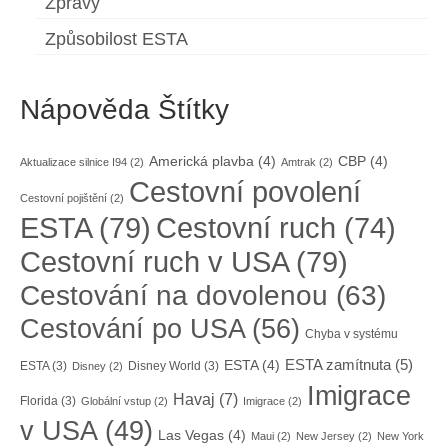
Zprávy
Způsobilost ESTA
Nápověda Štítky
Americká plavba
(4)
CBP
(4)
Aktualizace silnice I94
(2)
Amtrak
(2)
Cestovní povolení
Cestovní pojištění
(2)
ESTA
(79)
Cestovní ruch
(74)
Cestovní ruch v USA
(79)
Cestování na dovolenou
(63)
Cestování po USA
(56)
Chyba v systému
ESTA zamítnuta
(5)
ESTA
(4)
ESTA
(3)
Disney World
(3)
Disney
(2)
Imigrace
Havaj
(7)
Florida
(3)
Globální vstup
(2)
Imigrace
(2)
v USA
(49)
Las Vegas
(4)
Maui
(2)
New Jersey
(2)
New York