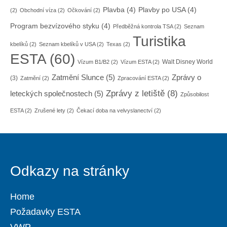
Plavba
(4)
Plavby po USA
(4)
(2)
Obchodní víza
(2)
Očkování
(2)
Program bezvízového styku
(4)
Předběžná kontrola TSA
(2)
Seznam
Turistika
kbelíků
(2)
Seznam kbelíků v USA
(2)
Texas
(2)
ESTA
(60)
Walt Disney World
Vízum B1/B2
(2)
Vízum ESTA
(2)
Zatmění Slunce
(5)
Zprávy o
(3)
Zatmění
(2)
Zpracování ESTA
(2)
Zprávy z letiště
(8)
leteckých společnostech
(5)
Způsobilost
ESTA
(2)
Zrušené lety
(2)
Čekací doba na velvyslanectví
(2)
Odkazy na stránky
Home
Požadavky ESTA