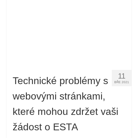
Español
(
Španělský
)
Svenska
(
Švédský
)
11
Technické problémy s
BŘE 2021
webovými stránkami,
které mohou zdržet vaši
žádost o ESTA