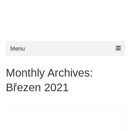
Menu
ESTA
Monthly Archives:
Požadavky
Březen 2021
FAQ
VWP
Nápověda
Zprávy