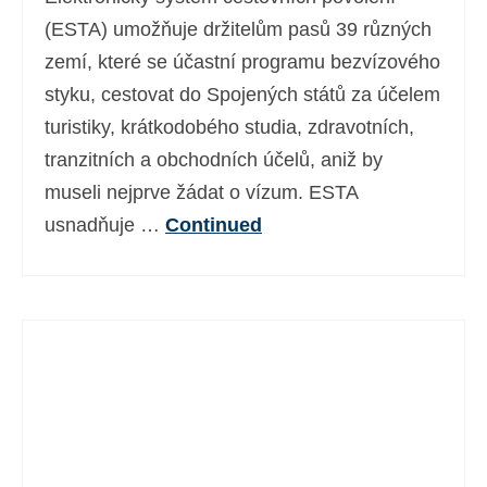
Ελληνικά
(
Řečtina
)
(ESTA) umožňuje držitelům pasů 39 různých
zemí, které se účastní programu bezvízového
עברית
(
Hebrejština
)
styku, cestovat do Spojených států za účelem
Magyar
(
Maďarština
)
turistiky, krátkodobého studia, zdravotních,
tranzitních a obchodních účelů, aniž by
Italiano
(
Ital
)
museli nejprve žádat o vízum. ESTA
日本語
(
Japonský
)
usnadňuje …
Continued
한국어
(
Korejský
)
Norsk bokmål
(
Norwegian bokmål
)
Polski
(
Polský
)
Português
(
Portugalština ( Portugalsko)
)
Slovenčina
(
Slovenština
)
Slovenščina
(
Slovinština
)