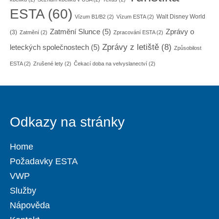
ESTA
(60)
Walt Disney World
Vízum B1/B2
(2)
Vízum ESTA
(2)
Zatmění Slunce
(5)
Zprávy o
(3)
Zatmění
(2)
Zpracování ESTA
(2)
Zprávy z letiště
(8)
leteckých společnostech
(5)
Způsobilost
ESTA
(2)
Zrušené lety
(2)
Čekací doba na velvyslanectví
(2)
Odkazy na stránky
Home
Požadavky ESTA
VWP
Služby
Nápověda