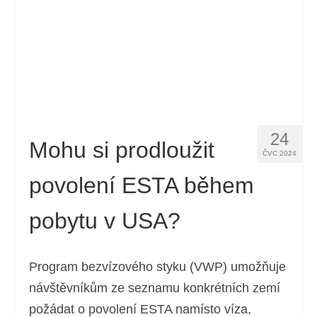
Español
(
Španělský
)
Svenska
(
Švédský
)
24
Mohu si prodloužit
ČVC 2024
povolení ESTA během
pobytu v USA?
Program bezvízového styku (VWP) umožňuje
návštěvníkům ze seznamu konkrétních zemí
požádat o povolení ESTA namísto víza,