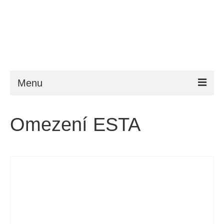
Menu
ESTA
Omezení ESTA
Požadavky
FAQ
VWP
Nápověda
Zprávy