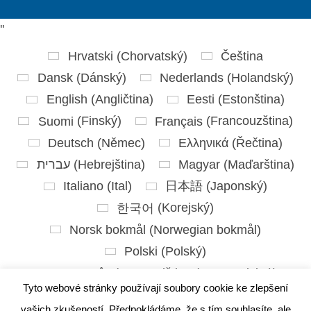
'
'
Hrvatski
(
Chorvatský
)
Čeština
Dansk
(
Dánský
)
Nederlands
(
Holandský
)
English
(
Angličtina
)
Eesti
(
Estonština
)
Suomi
(
Finský
)
Français
(
Francouzština
)
Deutsch
(
Němec
)
Ελληνικά
(
Řečtina
)
עברית
(
Hebrejština
)
Magyar
(
Maďarština
)
Italiano
(
Ital
)
日本語
(
Japonský
)
한국어
(
Korejský
)
Norsk bokmål
(
Norwegian bokmål
)
Polski
(
Polský
)
Português
(
Portugalština ( Portugalsko)
)
Tyto webové stránky používají soubory cookie ke zlepšení
Slovenčina
(
Slovenština
)
vašich zkušeností. Předpokládáme, že s tím souhlasíte, ale