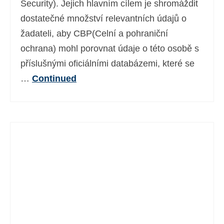
Security). Jejich hlavním cílem je shromáždit
Ελληνικά
(
Řečtina
)
dostatečné množství relevantních údajů o
עברית
(
Hebrejština
)
žadateli, aby CBP(Celní a pohraniční
ochrana) mohl porovnat údaje o této osobě s
Magyar
(
Maďarština
)
příslušnými oficiálními databázemi, které se
Italiano
(
Ital
)
…
Continued
日本語
(
Japonský
)
한국어
(
Korejský
)
Norsk bokmål
(
Norwegian bokmål
)
Polski
(
Polský
)
Português
(
Portugalština ( Portugalsko)
)
Slovenčina
(
Slovenština
)
Slovenščina
(
Slovinština
)