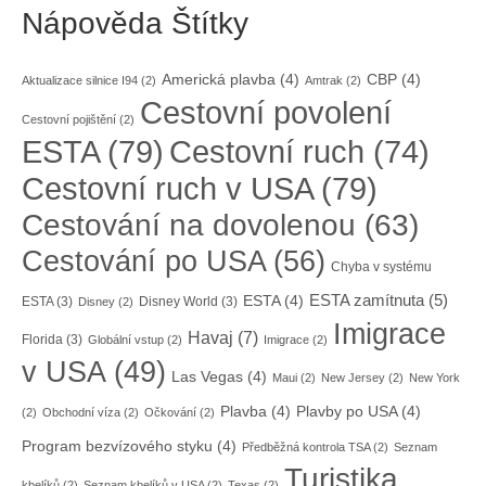
Nápověda Štítky
Americká plavba
(4)
CBP
(4)
Aktualizace silnice I94
(2)
Amtrak
(2)
Cestovní povolení
Cestovní pojištění
(2)
ESTA
(79)
Cestovní ruch
(74)
Cestovní ruch v USA
(79)
Cestování na dovolenou
(63)
Cestování po USA
(56)
Chyba v systému
ESTA zamítnuta
(5)
ESTA
(4)
ESTA
(3)
Disney World
(3)
Disney
(2)
Imigrace
Havaj
(7)
Florida
(3)
Globální vstup
(2)
Imigrace
(2)
v USA
(49)
Las Vegas
(4)
Maui
(2)
New Jersey
(2)
New York
Plavba
(4)
Plavby po USA
(4)
(2)
Obchodní víza
(2)
Očkování
(2)
Program bezvízového styku
(4)
Předběžná kontrola TSA
(2)
Seznam
Turistika
kbelíků
(2)
Seznam kbelíků v USA
(2)
Texas
(2)