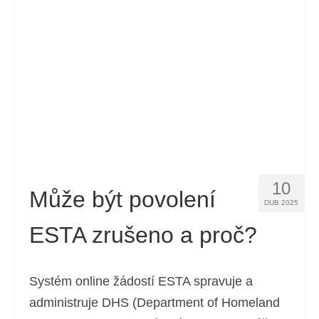
Kontakt
Žádost
Čeština
Hrvatski
(
Chorvatský
)
Dansk
(
Dánský
)
Nederlands
(
Holandský
)
10
English
(
Angličtina
)
Může být povolení
DUB 2025
Eesti
(
Estonština
)
ESTA zrušeno a proč?
Suomi
(
Finský
)
Français
(
Francouzština
)
Systém online žádostí ESTA spravuje a
administruje DHS (Department of Homeland
Deutsch
(
Němec
)