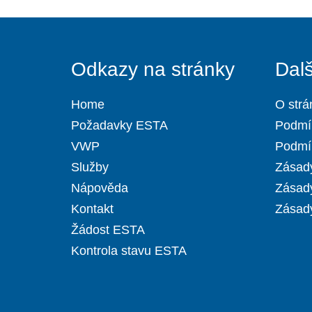
Odkazy na stránky
Dal
Home
O strá
Požadavky ESTA
Podmí
VWP
Podmín
Služby
Zásady
Nápověda
Zásad
Kontakt
Zásady
Žádost ESTA
Kontrola stavu ESTA