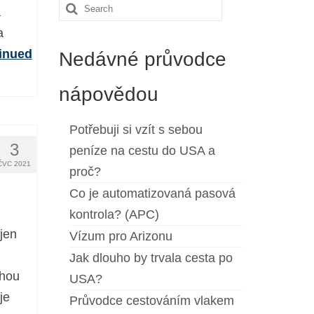
Search
á
for:
a
inued
Nedávné průvodce
nápovědou
Potřebuji si vzít s sebou
3
peníze na cestu do USA a
ČVC 2021
proč?
Co je automatizovaná pasová
kontrola? (APC)
jen
Vízum pro Arizonu
Jak dlouho by trvala cesta po
ohou
USA?
je
Průvodce cestováním vlakem