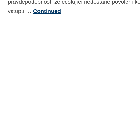
pravděpodobnost, že cestující nedostane povolení k
vstupu …
Continued