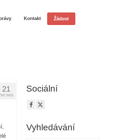
právy
Kontakt
Žádost
Sociální
21
ČVC 2021
Vyhledávání
í,
elé