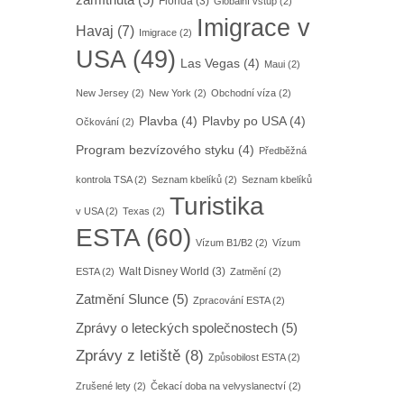
zamítnuta
(5)
Florida
(3)
Globální vstup
(2)
Imigrace v
Havaj
(7)
Imigrace
(2)
USA
(49)
Las Vegas
(4)
Maui
(2)
New Jersey
(2)
New York
(2)
Obchodní víza
(2)
Plavba
(4)
Plavby po USA
(4)
Očkování
(2)
Program bezvízového styku
(4)
Předběžná
kontrola TSA
(2)
Seznam kbelíků
(2)
Seznam kbelíků
Turistika
v USA
(2)
Texas
(2)
ESTA
(60)
Vízum B1/B2
(2)
Vízum
Walt Disney World
(3)
ESTA
(2)
Zatmění
(2)
Zatmění Slunce
(5)
Zpracování ESTA
(2)
Zprávy o leteckých společnostech
(5)
Zprávy z letiště
(8)
Způsobilost ESTA
(2)
Zrušené lety
(2)
Čekací doba na velvyslanectví
(2)