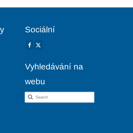
vy
Sociální
Vyhledávání na
webu
Search
for: