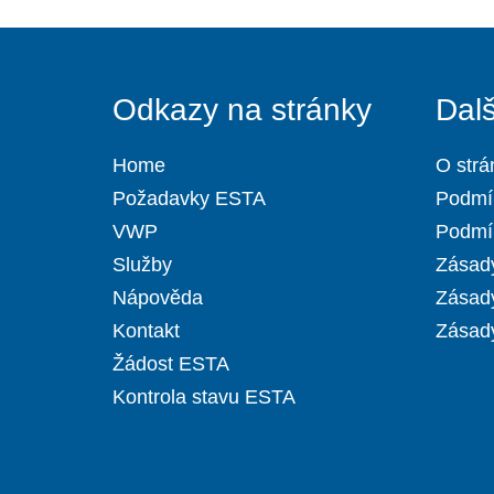
Odkazy na stránky
Dal
Home
O strá
Požadavky ESTA
Podmí
VWP
Podmín
Služby
Zásady
Nápověda
Zásad
Kontakt
Zásady
Žádost ESTA
Kontrola stavu ESTA