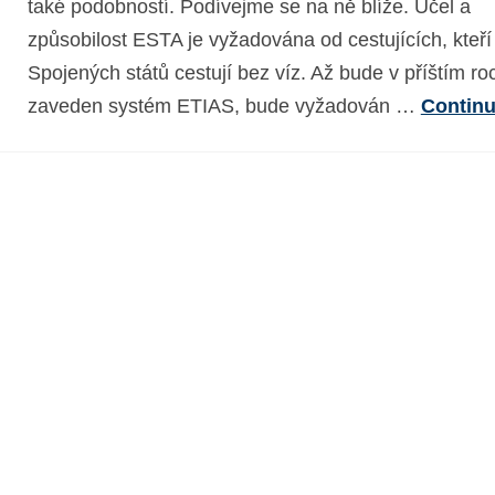
také podobností. Podívejme se na ně blíže. Účel a
způsobilost ESTA je vyžadována od cestujících, kteří
Spojených států cestují bez víz. Až bude v příštím ro
zaveden systém ETIAS, bude vyžadován …
Contin