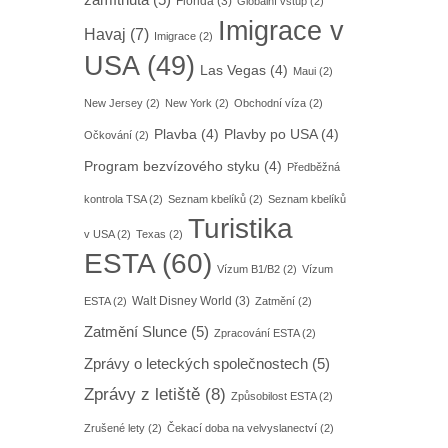
zamítnuta
(5)
Florida
(3)
Globální vstup
(2)
Imigrace v
Havaj
(7)
Imigrace
(2)
USA
(49)
Las Vegas
(4)
Maui
(2)
New Jersey
(2)
New York
(2)
Obchodní víza
(2)
Plavba
(4)
Plavby po USA
(4)
Očkování
(2)
Program bezvízového styku
(4)
Předběžná
kontrola TSA
(2)
Seznam kbelíků
(2)
Seznam kbelíků
Turistika
v USA
(2)
Texas
(2)
ESTA
(60)
Vízum B1/B2
(2)
Vízum
Walt Disney World
(3)
ESTA
(2)
Zatmění
(2)
Zatmění Slunce
(5)
Zpracování ESTA
(2)
Zprávy o leteckých společnostech
(5)
Zprávy z letiště
(8)
Způsobilost ESTA
(2)
Zrušené lety
(2)
Čekací doba na velvyslanectví
(2)