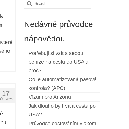
Search
for:
dy
Nedávné průvodce
m
nápovědou
 Které
vého
Potřebuji si vzít s sebou
peníze na cestu do USA a
proč?
Co je automatizovaná pasová
kontrola? (APC)
17
Vízum pro Arizonu
BŘE 2025
Jak dlouho by trvala cesta po
té
USA?
znu
Průvodce cestováním vlakem