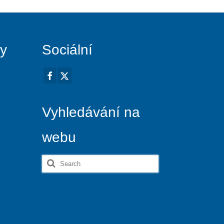
vy
Sociální
Vyhledávání na
webu
Search
for: