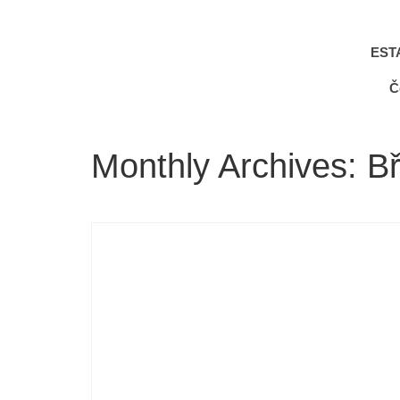
EST
Č
Monthly Archives: B