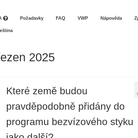
A
Požadavky
FAQ
VWP
Nápověda
Z
eština
řezen 2025
Které země budou
pravděpodobně přidány do
programu bezvízového styku
jako další?