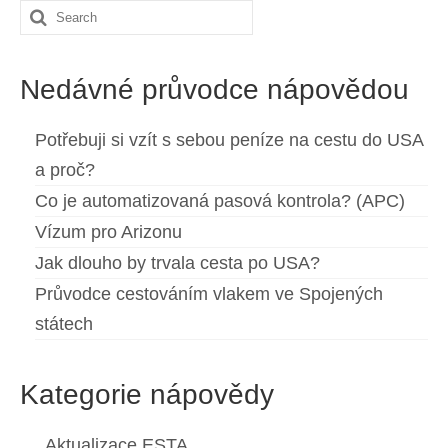
Search
Español
(
Španělský
)
for:
Svenska
(
Švédský
)
Nedávné průvodce nápovědou
Potřebuji si vzít s sebou peníze na cestu do USA
a proč?
Co je automatizovaná pasová kontrola? (APC)
Vízum pro Arizonu
Jak dlouho by trvala cesta po USA?
Průvodce cestováním vlakem ve Spojených
státech
Kategorie nápovědy
Aktualizace ESTA