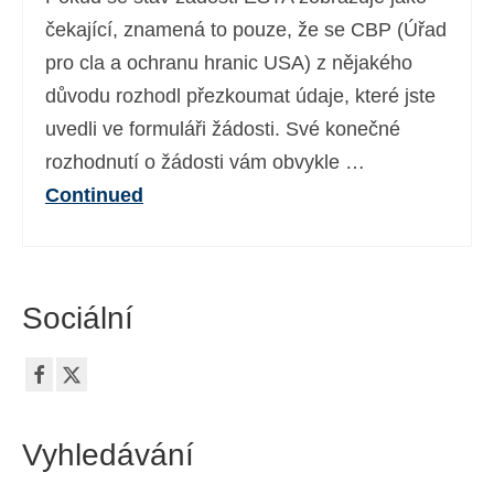
Ελληνικά
(
Řečtina
)
čekající, znamená to pouze, že se CBP (Úřad
pro cla a ochranu hranic USA) z nějakého
עברית
(
Hebrejština
)
důvodu rozhodl přezkoumat údaje, které jste
Magyar
(
Maďarština
)
uvedli ve formuláři žádosti. Své konečné
rozhodnutí o žádosti vám obvykle …
Italiano
(
Ital
)
Continued
日本語
(
Japonský
)
한국어
(
Korejský
)
Norsk bokmål
(
Norwegian bokmål
)
Sociální
Polski
(
Polský
)
Português
(
Portugalština ( Portugalsko)
)
Slovenčina
(
Slovenština
)
Vyhledávání
Slovenščina
(
Slovinština
)