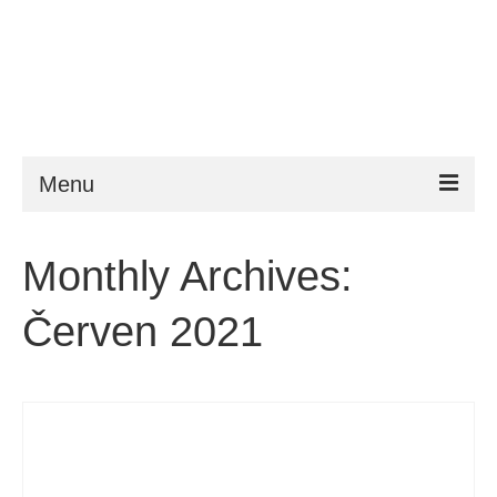
Menu
ESTA
Monthly Archives:
Požadavky
Červen 2021
FAQ
VWP
Nápověda
Zprávy