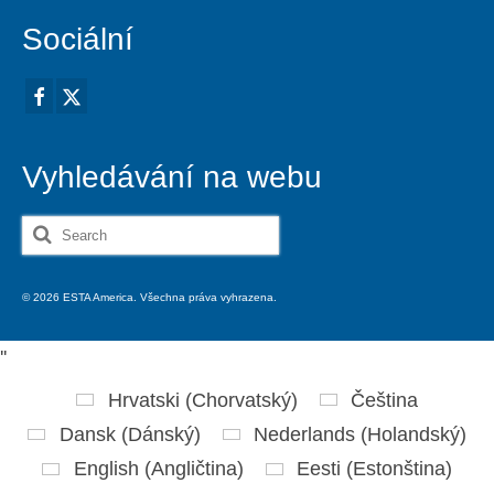
Sociální
Vyhledávání na webu
Search
for:
© 2026 ESTA America. Všechna práva vyhrazena.
'
'
Hrvatski
(
Chorvatský
)
Čeština
Dansk
(
Dánský
)
Nederlands
(
Holandský
)
English
(
Angličtina
)
Eesti
(
Estonština
)