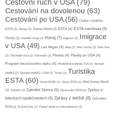
Cestovní ruch v USA
(79)
Cestování na dovolenou
(63)
Cestování po USA
(56)
Chyba v systému
ESTA zamítnuta
(5)
ESTA
(4)
ESTA
(3)
Disney World
(3)
Disney
(2)
Imigrace
Havaj
(7)
Florida
(3)
Globální vstup
(2)
Imigrace
(2)
v USA
(49)
Las Vegas
(4)
Maui
(2)
New Jersey
(2)
New York
Plavba
(4)
Plavby po USA
(4)
(2)
Obchodní víza
(2)
Očkování
(2)
Program bezvízového styku
(4)
Předběžná kontrola TSA
(2)
Seznam
Turistika
kbelíků
(2)
Seznam kbelíků v USA
(2)
Texas
(2)
ESTA
(60)
Walt Disney World
Vízum B1/B2
(2)
Vízum ESTA
(2)
Zatmění Slunce
(5)
Zprávy o
(3)
Zatmění
(2)
Zpracování ESTA
(2)
Zprávy z letiště
(8)
leteckých společnostech
(5)
Způsobilost
ESTA
(2)
Zrušené lety
(2)
Čekací doba na velvyslanectví
(2)