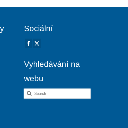
vy
Sociální
Vyhledávání na
webu
Search
for: