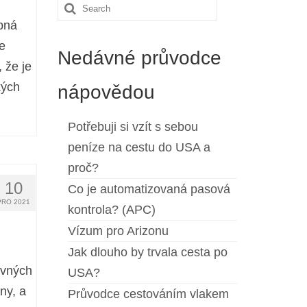
Search
bná
for:
e
Nedávné průvodce
 že je
kých
nápovědou
Potřebuji si vzít s sebou
peníze na cestu do USA a
proč?
10
Co je automatizovaná pasová
PRO 2021
kontrola? (APC)
Vízum pro Arizonu
Jak dlouho by trvala cesta po
lavných
USA?
ny, a
Průvodce cestováním vlakem