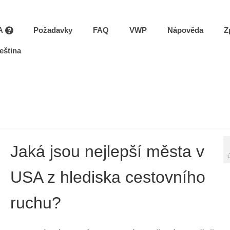
A
Požadavky
FAQ
VWP
Nápověda
Z
eština
Jaká jsou nejlepší města v
USA z hlediska cestovního
ruchu?