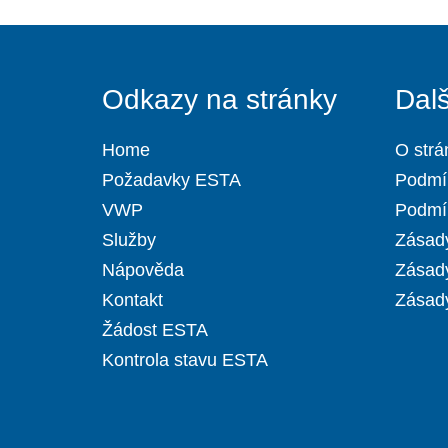
Odkazy na stránky
Dal
Home
O strá
Požadavky ESTA
Podmí
VWP
Podmín
Služby
Zásady
Nápověda
Zásad
Kontakt
Zásady
Žádost ESTA
Kontrola stavu ESTA