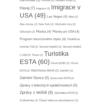
zamítnuta
(5)
Florida
(3)
Globální vstup
(2)
Imigrace v
Havaj
(7)
Imigrace
(2)
USA
(49)
Las Vegas
(4)
Maui
(2)
New Jersey
(2)
New York
(2)
Obchodní víza
(2)
Plavba
(4)
Plavby po USA
(4)
Očkování
(2)
Program bezvízového styku
(4)
Předběžná
kontrola TSA
(2)
Seznam kbelíků
(2)
Seznam kbelíků
Turistika
v USA
(2)
Texas
(2)
ESTA
(60)
Vízum B1/B2
(2)
Vízum
Walt Disney World
(3)
ESTA
(2)
Zatmění
(2)
Zatmění Slunce
(5)
Zpracování ESTA
(2)
Zprávy o leteckých společnostech
(5)
Zprávy z letiště
(8)
Způsobilost ESTA
(2)
Zrušené lety
(2)
Čekací doba na velvyslanectví
(2)