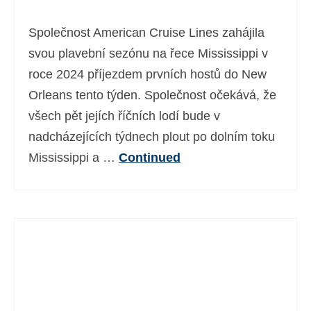
Ελληνικά
(
Řečtina
)
Společnost American Cruise Lines zahájila
עברית
(
Hebrejština
)
svou plavební sezónu na řece Mississippi v
roce 2024 příjezdem prvních hostů do New
Magyar
(
Maďarština
)
Orleans tento týden. Společnost očekává, že
Italiano
(
Ital
)
všech pět jejích říčních lodí bude v
日本語
(
Japonský
)
nadcházejících týdnech plout po dolním toku
Mississippi a …
Continued
한국어
(
Korejský
)
Norsk bokmål
(
Norwegian bokmål
)
Polski
(
Polský
)
Português
(
Portugalština ( Portugalsko)
)
Slovenčina
(
Slovenština
)
Slovenščina
(
Slovinština
)