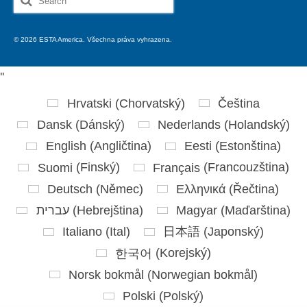
for:
© 2026 ESTA America. Všechna práva vyhrazena.
'
'
Hrvatski
(
Chorvatský
)
Čeština
Dansk
(
Dánský
)
Nederlands
(
Holandský
)
English
(
Angličtina
)
Eesti
(
Estonština
)
Suomi
(
Finský
)
Français
(
Francouzština
)
Deutsch
(
Němec
)
Ελληνικά
(
Řečtina
)
עברית
(
Hebrejština
)
Magyar
(
Maďarština
)
Italiano
(
Ital
)
日本語
(
Japonský
)
한국어
(
Korejský
)
Norsk bokmål
(
Norwegian bokmål
)
Polski
(
Polský
)