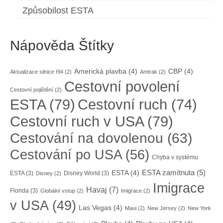
Způsobilost ESTA
Nápověda Štítky
Americká plavba
(4)
CBP
(4)
Aktualizace silnice I94
(2)
Amtrak
(2)
Cestovní povolení
Cestovní pojištění
(2)
ESTA
(79)
Cestovní ruch
(74)
Cestovní ruch v USA
(79)
Cestování na dovolenou
(63)
Cestování po USA
(56)
Chyba v systému
ESTA zamítnuta
(5)
ESTA
(4)
ESTA
(3)
Disney World
(3)
Disney
(2)
Imigrace
Havaj
(7)
Florida
(3)
Globální vstup
(2)
Imigrace
(2)
v USA
(49)
Las Vegas
(4)
Maui
(2)
New Jersey
(2)
New York