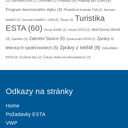
Plavba
(4)
Plavby po USA
(4)
(2)
Obchodní víza
(2)
Očkování
(2)
Program bezvízového styku
(4)
Předběžná kontrola TSA
(2)
Seznam
Turistika
kbelíků
(2)
Seznam kbelíků v USA
(2)
Texas
(2)
ESTA
(60)
Walt Disney World
Vízum B1/B2
(2)
Vízum ESTA
(2)
Zatmění Slunce
(5)
Zprávy o
(3)
Zatmění
(2)
Zpracování ESTA
(2)
Zprávy z letiště
(8)
leteckých společnostech
(5)
Způsobilost
ESTA
(2)
Zrušené lety
(2)
Čekací doba na velvyslanectví
(2)
Odkazy na stránky
Home
Požadavky ESTA
VWP