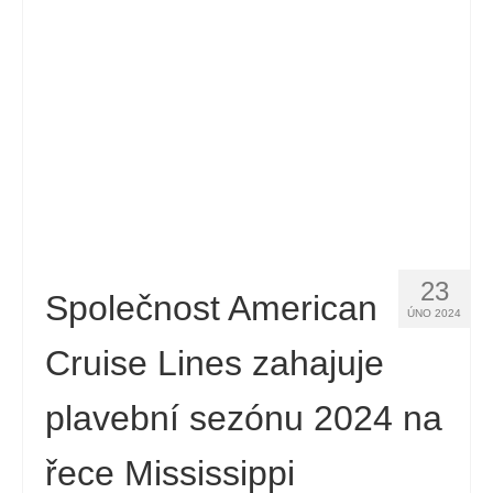
Kontakt
Žádost
Čeština
Hrvatski
(
Chorvatský
)
Dansk
(
Dánský
)
Nederlands
(
Holandský
)
23
English
(
Angličtina
)
Společnost American
ÚNO 2024
Eesti
(
Estonština
)
Cruise Lines zahajuje
Suomi
(
Finský
)
plavební sezónu 2024 na
Français
(
Francouzština
)
řece Mississippi
Deutsch
(
Němec
)