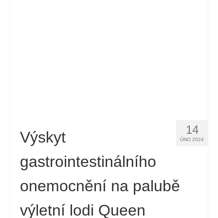
Español
(
Španělský
)
Svenska
(
Švédský
)
14
Výskyt
ÚNO 2024
gastrointestinálního
onemocnění na palubě
výletní lodi Queen