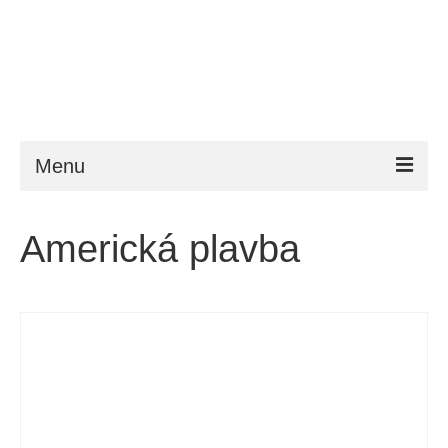
Menu
ESTA
Americká plavba
Požadavky
FAQ
VWP
Nápověda
Zprávy