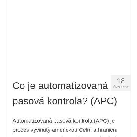
Kontakt
Žádost
Čeština
Hrvatski
(
Chorvatský
)
Dansk
(
Dánský
)
Nederlands
(
Holandský
)
18
English
(
Angličtina
)
Co je automatizovaná
ČVN 2026
Eesti
(
Estonština
)
pasová kontrola? (APC)
Suomi
(
Finský
)
Français
(
Francouzština
)
Automatizovaná pasová kontrola (APC) je
proces vyvinutý americkou Celní a hraniční
Deutsch
(
Němec
)