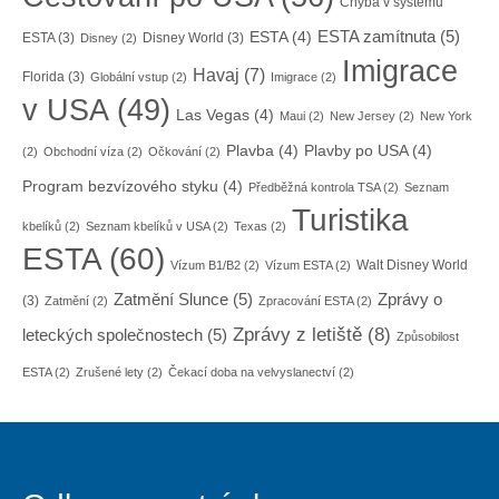
Chyba v systému
ESTA zamítnuta
(5)
ESTA
(4)
ESTA
(3)
Disney World
(3)
Disney
(2)
Imigrace
Havaj
(7)
Florida
(3)
Globální vstup
(2)
Imigrace
(2)
v USA
(49)
Las Vegas
(4)
Maui
(2)
New Jersey
(2)
New York
Plavba
(4)
Plavby po USA
(4)
(2)
Obchodní víza
(2)
Očkování
(2)
Program bezvízového styku
(4)
Předběžná kontrola TSA
(2)
Seznam
Turistika
kbelíků
(2)
Seznam kbelíků v USA
(2)
Texas
(2)
ESTA
(60)
Walt Disney World
Vízum B1/B2
(2)
Vízum ESTA
(2)
Zatmění Slunce
(5)
Zprávy o
(3)
Zatmění
(2)
Zpracování ESTA
(2)
Zprávy z letiště
(8)
leteckých společnostech
(5)
Způsobilost
ESTA
(2)
Zrušené lety
(2)
Čekací doba na velvyslanectví
(2)