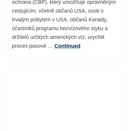
ochrana (CBP), který umožňuje oprávněným
Ελληνικά
(
Řečtina
)
cestujícím, včetně občanů USA, osob s
עברית
(
Hebrejština
)
trvalým pobytem v USA, občanů Kanady,
účastníků programu bezvízového styku a
Magyar
(
Maďarština
)
držitelů určitých amerických víz, urychlit
Italiano
(
Ital
)
proces pasové …
Continued
日本語
(
Japonský
)
한국어
(
Korejský
)
Norsk bokmål
(
Norwegian bokmål
)
Polski
(
Polský
)
Português
(
Portugalština ( Portugalsko)
)
Slovenčina
(
Slovenština
)
Slovenščina
(
Slovinština
)