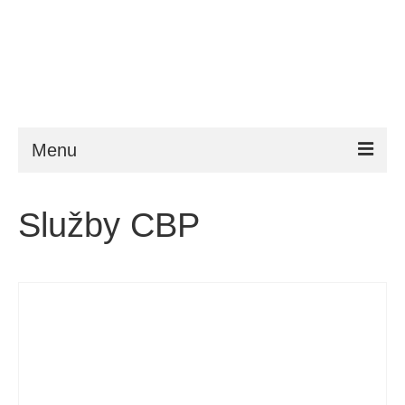
Menu
ESTA
Služby CBP
Požadavky
FAQ
VWP
Nápověda
Zprávy