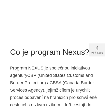
Español
(
Španělský
)
Svenska
(
Švédský
)
4
Co je program Nexus?
ZÁŘ 2025
Program NEXUS je společnou iniciativou
agenturyCBP (United States Customs and
Border Protection) aCBSA (Canada Border
Services Agency), jejímž cílem je urychlit
proces odbavení na hranicích pro schválené
cestující s nízkým rizikem, kteří cestují do