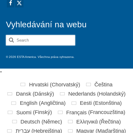
Vyhledávání na webu
Search
for:
© 2026 ESTA America. Všechna práva vyhrazena.
'
'
Hrvatski
(
Chorvatský
)
Čeština
Dansk
(
Dánský
)
Nederlands
(
Holandský
)
English
(
Angličtina
)
Eesti
(
Estonština
)
Suomi
(
Finský
)
Français
(
Francouzština
)
Deutsch
(
Němec
)
Ελληνικά
(
Řečtina
)
עברית
(
Hebrejština
)
Magyar
(
Maďarština
)