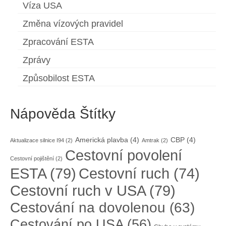
Víza USA
Změna vízových pravidel
Zpracování ESTA
Zprávy
Způsobilost ESTA
Nápověda Štítky
Americká plavba
(4)
CBP
(4)
Aktualizace silnice I94
(2)
Amtrak
(2)
Cestovní povolení
Cestovní pojištění
(2)
ESTA
(79)
Cestovní ruch
(74)
Cestovní ruch v USA
(79)
Cestování na dovolenou
(63)
Cestování po USA
(56)