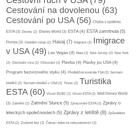
Cestování na dovolenou
(63)
Cestování po USA
(56)
Chyba v systému
ESTA zamítnuta
(5)
ESTA
(4)
ESTA
(3)
Disney World
(3)
Disney
(2)
Imigrace
Havaj
(7)
Florida
(3)
Globální vstup
(2)
Imigrace
(2)
v USA
(49)
Las Vegas
(4)
Maui
(2)
New Jersey
(2)
New York
Plavba
(4)
Plavby po USA
(4)
(2)
Obchodní víza
(2)
Očkování
(2)
Program bezvízového styku
(4)
Předběžná kontrola TSA
(2)
Seznam
Turistika
kbelíků
(2)
Seznam kbelíků v USA
(2)
Texas
(2)
ESTA
(60)
Walt Disney World
Vízum B1/B2
(2)
Vízum ESTA
(2)
Zatmění Slunce
(5)
Zprávy o
(3)
Zatmění
(2)
Zpracování ESTA
(2)
Zprávy z letiště
(8)
leteckých společnostech
(5)
Způsobilost
ESTA
(2)
Zrušené lety
(2)
Čekací doba na velvyslanectví
(2)