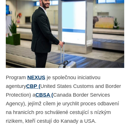
Kontakt
Žádost
Čeština
Hrvatski
(
Chorvatský
)
Dansk
(
Dánský
)
Nederlands
(
Holandský
)
Program
NEXUS
je společnou iniciativou
English
(
Angličtina
)
agentury
CBP (
United States Customs and Border
Eesti
(
Estonština
)
Protection) a
CBSA (
Canada Border Services
Suomi
(
Finský
)
Agency), jejímž cílem je urychlit proces odbavení
na hranicích pro schválené cestující s nízkým
Français
(
Francouzština
)
rizikem, kteří cestují do Kanady a USA.
Deutsch
(
Němec
)