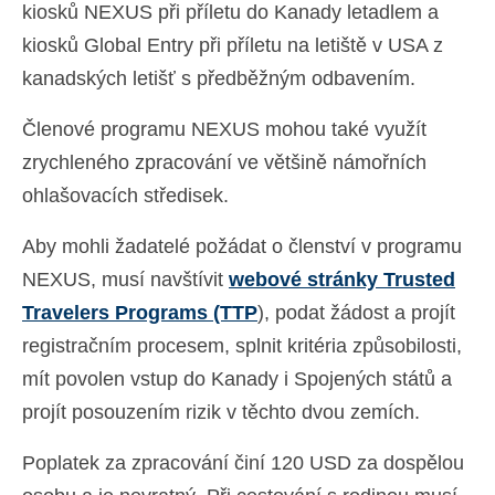
kiosků NEXUS při příletu do Kanady letadlem a
Español
(
Španělský
)
kiosků Global Entry při příletu na letiště v USA z
Svenska
(
Švédský
)
kanadských letišť s předběžným odbavením.
Členové programu NEXUS mohou také využít
zrychleného zpracování ve většině námořních
ohlašovacích středisek.
Aby mohli žadatelé požádat o členství v programu
NEXUS, musí navštívit
webové stránky Trusted
Travelers Programs (TTP
), podat žádost a projít
registračním procesem, splnit kritéria způsobilosti,
mít povolen vstup do Kanady i Spojených států a
projít posouzením rizik v těchto dvou zemích.
Poplatek za zpracování činí 120 USD za dospělou