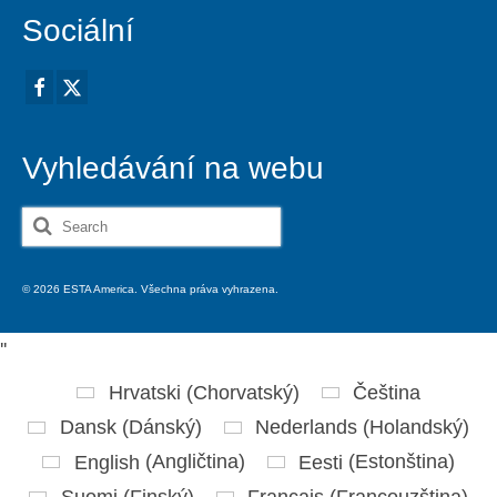
Sociální
Vyhledávání na webu
Search
for:
© 2026 ESTA America. Všechna práva vyhrazena.
'
'
Hrvatski
(
Chorvatský
)
Čeština
Dansk
(
Dánský
)
Nederlands
(
Holandský
)
English
(
Angličtina
)
Eesti
(
Estonština
)
Suomi
(
Finský
)
Français
(
Francouzština
)