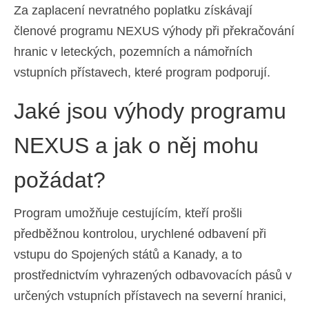
Za zaplacení nevratného poplatku získávají
Ελληνικά
(
Řečtina
)
členové programu NEXUS výhody při překračování
עברית
(
Hebrejština
)
hranic v leteckých, pozemních a námořních
vstupních přístavech, které program podporují.
Magyar
(
Maďarština
)
Italiano
(
Ital
)
Jaké jsou výhody programu
日本語
(
Japonský
)
NEXUS a jak o něj mohu
한국어
(
Korejský
)
požádat?
Norsk bokmål
(
Norwegian bokmål
)
Program umožňuje cestujícím, kteří prošli
Polski
(
Polský
)
předběžnou kontrolou, urychlené odbavení při
Português
(
Portugalština ( Portugalsko)
)
vstupu do Spojených států a Kanady, a to
Slovenčina
(
Slovenština
)
prostřednictvím vyhrazených odbavovacích pásů v
určených vstupních přístavech na severní hranici,
Slovenščina
(
Slovinština
)