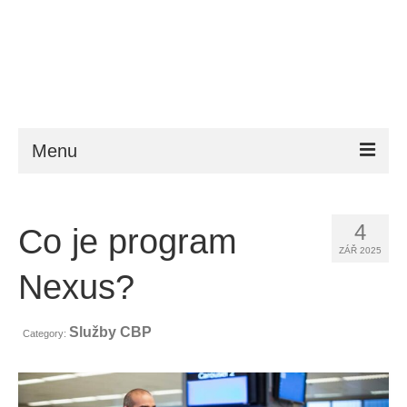
Menu
ESTA
4
Co je program
Požadavky
ZÁŘ 2025
FAQ
Nexus?
VWP
Služby CBP
Category:
Nápověda
Zprávy