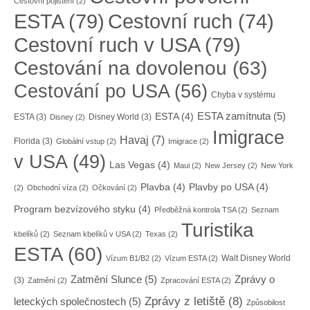
Cestovní pojištění
(2)
ESTA
(79)
Cestovní ruch
(74)
Cestovní ruch v USA
(79)
Cestování na dovolenou
(63)
Cestování po USA
(56)
Chyba v systému
ESTA zamítnuta
(5)
ESTA
(4)
ESTA
(3)
Disney World
(3)
Disney
(2)
Imigrace
Havaj
(7)
Florida
(3)
Globální vstup
(2)
Imigrace
(2)
v USA
(49)
Las Vegas
(4)
Maui
(2)
New Jersey
(2)
New York
Plavba
(4)
Plavby po USA
(4)
(2)
Obchodní víza
(2)
Očkování
(2)
Program bezvízového styku
(4)
Předběžná kontrola TSA
(2)
Seznam
Turistika
kbelíků
(2)
Seznam kbelíků v USA
(2)
Texas
(2)
ESTA
(60)
Walt Disney World
Vízum B1/B2
(2)
Vízum ESTA
(2)
Zatmění Slunce
(5)
Zprávy o
(3)
Zatmění
(2)
Zpracování ESTA
(2)
Zprávy z letiště
(8)
leteckých společnostech
(5)
Způsobilost