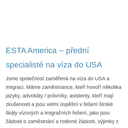
Kontakt
Žádost
Čeština
Hrvatski
(
Chorvatský
)
ESTA America – přední
Dansk
(
Dánský
)
specialisté na víza do USA
Nederlands
(
Holandský
)
English
(
Angličtina
)
Jsme společnost zaměřená na víza do USA a
imigraci. Máme zaměstnance, kteří hovoří několika
Eesti
(
Estonština
)
jazyky, advokáty / právníky, asistenty, kteří mají
Suomi
(
Finský
)
zkušenosti a jsou velmi úspěšní v řešení široké
Français
(
Francouzština
)
škály vízových a imigračních řešení, jako jsou
žádosti o zaměstnání a rodinné žádosti, výjimky z
Deutsch
(
Němec
)