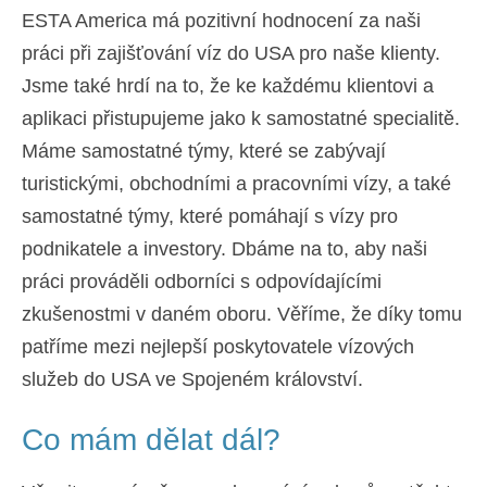
ESTA America má pozitivní hodnocení za naši
Español
(
Španělský
)
práci při zajišťování víz do USA pro naše klienty.
Svenska
(
Švédský
)
Jsme také hrdí na to, že ke každému klientovi a
aplikaci přistupujeme jako k samostatné specialitě.
Máme samostatné týmy, které se zabývají
turistickými, obchodními a pracovními vízy, a také
samostatné týmy, které pomáhají s vízy pro
podnikatele a investory. Dbáme na to, aby naši
práci prováděli odborníci s odpovídajícími
zkušenostmi v daném oboru. Věříme, že díky tomu
patříme mezi nejlepší poskytovatele vízových
služeb do USA ve Spojeném království.
Co mám dělat dál?