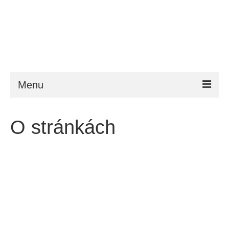
Menu
ESTA
O stránkách
Požadavky
FAQ
VWP
Nápověda
Zprávy