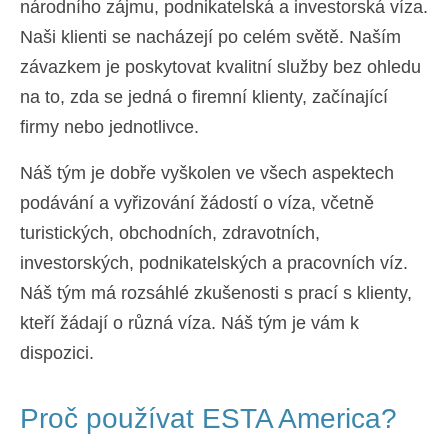
národního zájmu, podnikatelská a investorská víza.
Ελληνικά
(
Řečtina
)
Naši klienti se nacházejí po celém světě. Naším
עברית
(
Hebrejština
)
závazkem je poskytovat kvalitní služby bez ohledu
na to, zda se jedná o firemní klienty, začínající
Magyar
(
Maďarština
)
firmy nebo jednotlivce.
Italiano
(
Ital
)
Náš tým je dobře vyškolen ve všech aspektech
日本語
(
Japonský
)
podávání a vyřizování žádostí o víza, včetně
한국어
(
Korejský
)
turistických, obchodních, zdravotních,
investorských, podnikatelských a pracovních víz.
Norsk bokmål
(
Norwegian bokmål
)
Náš tým má rozsáhlé zkušenosti s prací s klienty,
Polski
(
Polský
)
kteří žádají o různá víza. Náš tým je vám k
Português
(
Portugalština ( Portugalsko)
)
dispozici.
Slovenčina
(
Slovenština
)
Proč používat ESTA America?
Slovenščina
(
Slovinština
)