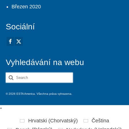
Březen 2020
Sociální
Vyhledávání na webu
Search
for:
© 2026 ESTA America. Všechna práva vyhrazena.
'
'
Hrvatski
(
Chorvatský
)
Čeština