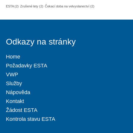
ESTA
(2)
Zrušené lety
(2)
Čekací doba na velvyslanectví
(2)
Odkazy na stránky
Home
Požadavky ESTA
VWP
Služby
Nápověda
Kontakt
Žádost ESTA
Kontrola stavu ESTA