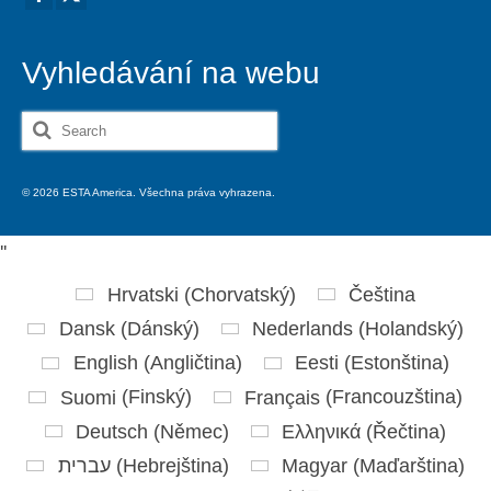
Vyhledávání na webu
Search
for:
© 2026 ESTA America. Všechna práva vyhrazena.
'
'
Hrvatski
(
Chorvatský
)
Čeština
Dansk
(
Dánský
)
Nederlands
(
Holandský
)
English
(
Angličtina
)
Eesti
(
Estonština
)
Suomi
(
Finský
)
Français
(
Francouzština
)
Deutsch
(
Němec
)
Ελληνικά
(
Řečtina
)
עברית
(
Hebrejština
)
Magyar
(
Maďarština
)