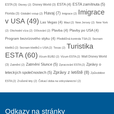
ESTA zamítnuta
(5)
ESTA
(4)
ESTA
(3)
Disney World
(3)
Disney
(2)
Imigrace
Havaj
(7)
Florida
(3)
Globální vstup
(2)
Imigrace
(2)
v USA
(49)
Las Vegas
(4)
Maui
(2)
New Jersey
(2)
New York
Plavba
(4)
Plavby po USA
(4)
(2)
Obchodní víza
(2)
Očkování
(2)
Program bezvízového styku
(4)
Předběžná kontrola TSA
(2)
Seznam
Turistika
kbelíků
(2)
Seznam kbelíků v USA
(2)
Texas
(2)
ESTA
(60)
Walt Disney World
Vízum B1/B2
(2)
Vízum ESTA
(2)
Zatmění Slunce
(5)
Zprávy o
(3)
Zatmění
(2)
Zpracování ESTA
(2)
Zprávy z letiště
(8)
leteckých společnostech
(5)
Způsobilost
ESTA
(2)
Zrušené lety
(2)
Čekací doba na velvyslanectví
(2)
Odkazy na stránky