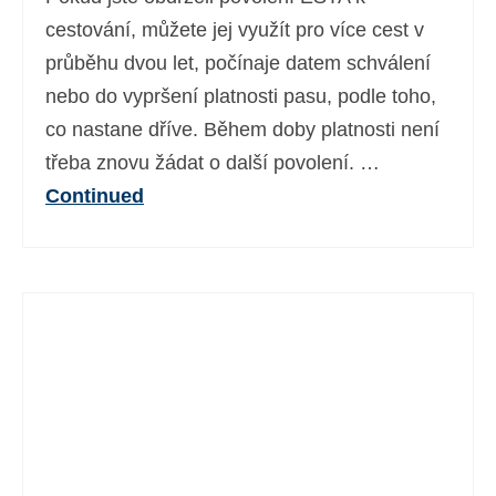
Ελληνικά
(
Řečtina
)
cestování, můžete jej využít pro více cest v
průběhu dvou let, počínaje datem schválení
עברית
(
Hebrejština
)
nebo do vypršení platnosti pasu, podle toho,
Magyar
(
Maďarština
)
co nastane dříve. Během doby platnosti není
třeba znovu žádat o další povolení. …
Italiano
(
Ital
)
Continued
日本語
(
Japonský
)
한국어
(
Korejský
)
Norsk bokmål
(
Norwegian bokmål
)
Polski
(
Polský
)
Português
(
Portugalština ( Portugalsko)
)
Slovenčina
(
Slovenština
)
Slovenščina
(
Slovinština
)