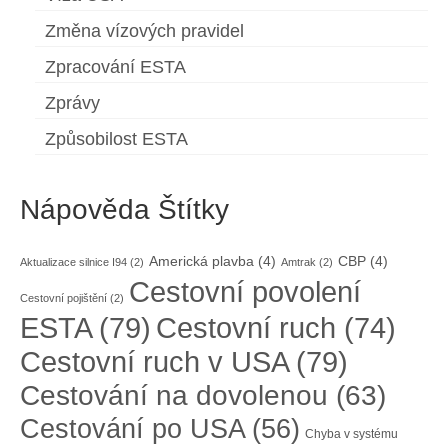
Změna vízových pravidel
Zpracování ESTA
Zprávy
Způsobilost ESTA
Nápověda Štítky
Americká plavba
(4)
CBP
(4)
Aktualizace silnice I94
(2)
Amtrak
(2)
Cestovní povolení
Cestovní pojištění
(2)
ESTA
(79)
Cestovní ruch
(74)
Cestovní ruch v USA
(79)
Cestování na dovolenou
(63)
Cestování po USA
(56)
Chyba v systému