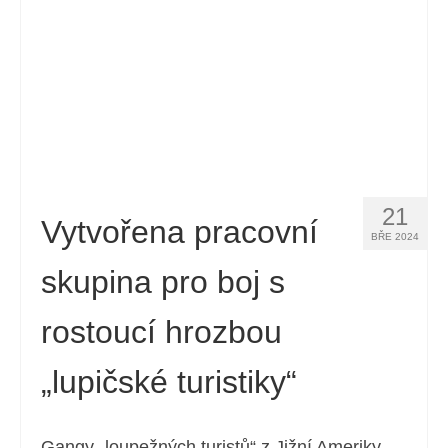
Español
(
Španělský
)
Svenska
(
Švédský
)
21
Vytvořena pracovní
BŘE 2024
skupina pro boj s
rostoucí hrozbou
„lupičské turistiky“
Gangy „loupežných turistů“ z Jižní Ameriky