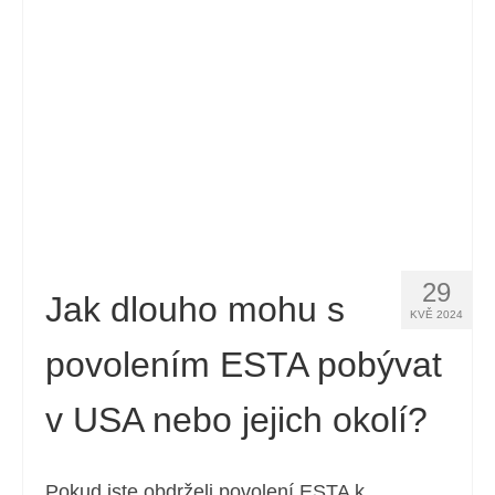
Kontakt
Žádost
Čeština
Hrvatski
(
Chorvatský
)
Dansk
(
Dánský
)
Nederlands
(
Holandský
)
29
English
(
Angličtina
)
Jak dlouho mohu s
KVĚ 2024
Eesti
(
Estonština
)
povolením ESTA pobývat
Suomi
(
Finský
)
v USA nebo jejich okolí?
Français
(
Francouzština
)
Deutsch
(
Němec
)
Pokud jste obdrželi povolení ESTA k