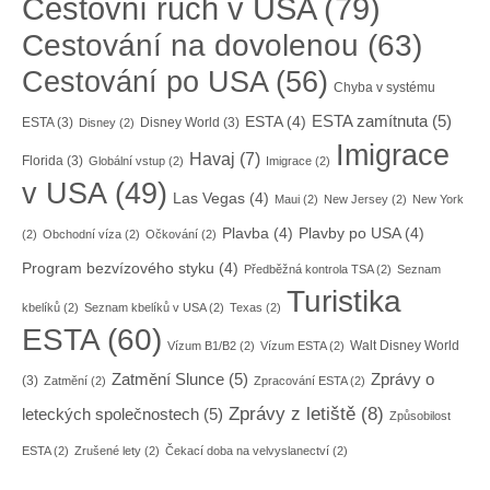
Cestovní ruch v USA
(79)
Cestování na dovolenou
(63)
Cestování po USA
(56)
Chyba v systému
ESTA zamítnuta
(5)
ESTA
(4)
ESTA
(3)
Disney World
(3)
Disney
(2)
Imigrace
Havaj
(7)
Florida
(3)
Globální vstup
(2)
Imigrace
(2)
v USA
(49)
Las Vegas
(4)
Maui
(2)
New Jersey
(2)
New York
Plavba
(4)
Plavby po USA
(4)
(2)
Obchodní víza
(2)
Očkování
(2)
Program bezvízového styku
(4)
Předběžná kontrola TSA
(2)
Seznam
Turistika
kbelíků
(2)
Seznam kbelíků v USA
(2)
Texas
(2)
ESTA
(60)
Walt Disney World
Vízum B1/B2
(2)
Vízum ESTA
(2)
Zatmění Slunce
(5)
Zprávy o
(3)
Zatmění
(2)
Zpracování ESTA
(2)
Zprávy z letiště
(8)
leteckých společnostech
(5)
Způsobilost
ESTA
(2)
Zrušené lety
(2)
Čekací doba na velvyslanectví
(2)