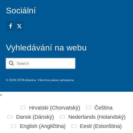
Sociální
Vyhledávání na webu
Search
for:
© 2026 ESTA America. Všechna práva vyhrazena.
'
'
Hrvatski
(
Chorvatský
)
Čeština
Dansk
(
Dánský
)
Nederlands
(
Holandský
)
English
(
Angličtina
)
Eesti
(
Estonština
)