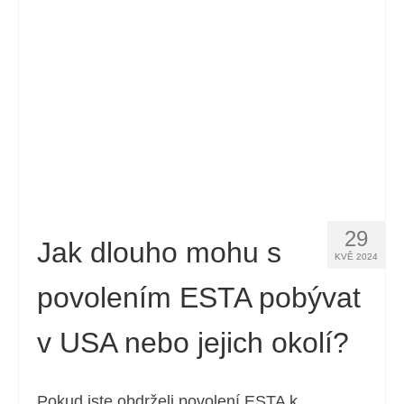
Kontakt
Žádost
Čeština
Hrvatski
(
Chorvatský
)
Dansk
(
Dánský
)
Nederlands
(
Holandský
)
29
English
(
Angličtina
)
Jak dlouho mohu s
KVĚ 2024
Eesti
(
Estonština
)
povolením ESTA pobývat
Suomi
(
Finský
)
v USA nebo jejich okolí?
Français
(
Francouzština
)
Deutsch
(
Němec
)
Pokud jste obdrželi povolení ESTA k