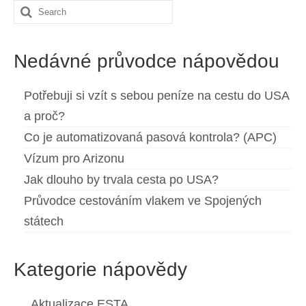
Search
Español
(
Španělský
)
for:
Svenska
(
Švédský
)
Nedávné průvodce nápovědou
Potřebuji si vzít s sebou peníze na cestu do USA
a proč?
Co je automatizovaná pasová kontrola? (APC)
Vízum pro Arizonu
Jak dlouho by trvala cesta po USA?
Průvodce cestováním vlakem ve Spojených
státech
Kategorie nápovědy
Aktualizace ESTA