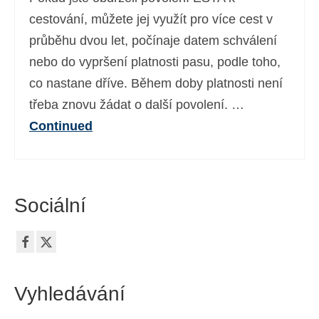
Ελληνικά
(
Řečtina
)
cestování, můžete jej využít pro více cest v
průběhu dvou let, počínaje datem schválení
עברית
(
Hebrejština
)
nebo do vypršení platnosti pasu, podle toho,
Magyar
(
Maďarština
)
co nastane dříve. Během doby platnosti není
třeba znovu žádat o další povolení. …
Italiano
(
Ital
)
Continued
日本語
(
Japonský
)
한국어
(
Korejský
)
Norsk bokmål
(
Norwegian bokmål
)
Sociální
Polski
(
Polský
)
Português
(
Portugalština ( Portugalsko)
)
Slovenčina
(
Slovenština
)
Vyhledávání
Slovenščina
(
Slovinština
)