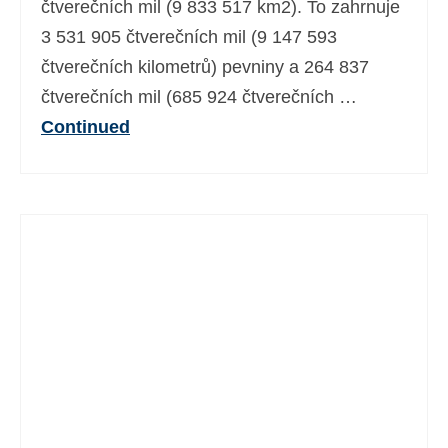
čtverečních mil (9 833 517 km2). To zahrnuje
Ελληνικά
(
Řečtina
)
3 531 905 čtverečních mil (9 147 593
עברית
(
Hebrejština
)
čtverečních kilometrů) pevniny a 264 837
čtverečních mil (685 924 čtverečních …
Magyar
(
Maďarština
)
Continued
Italiano
(
Ital
)
日本語
(
Japonský
)
한국어
(
Korejský
)
Norsk bokmål
(
Norwegian bokmål
)
Polski
(
Polský
)
Português
(
Portugalština ( Portugalsko)
)
Slovenčina
(
Slovenština
)
Slovenščina
(
Slovinština
)