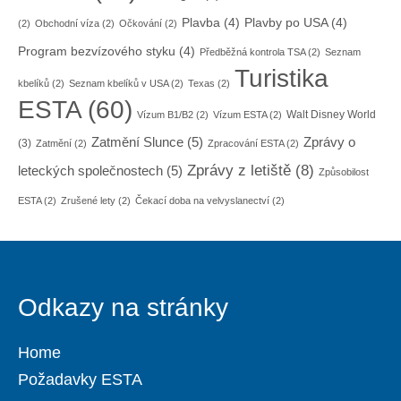
Plavba
(4)
Plavby po USA
(4)
(2)
Obchodní víza
(2)
Očkování
(2)
Program bezvízového styku
(4)
Předběžná kontrola TSA
(2)
Seznam
Turistika
kbelíků
(2)
Seznam kbelíků v USA
(2)
Texas
(2)
ESTA
(60)
Walt Disney World
Vízum B1/B2
(2)
Vízum ESTA
(2)
Zatmění Slunce
(5)
Zprávy o
(3)
Zatmění
(2)
Zpracování ESTA
(2)
Zprávy z letiště
(8)
leteckých společnostech
(5)
Způsobilost
ESTA
(2)
Zrušené lety
(2)
Čekací doba na velvyslanectví
(2)
Odkazy na stránky
Home
Požadavky ESTA