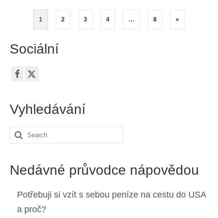
Stránkování
1
2
3
4
…
8
»
příspěvků
Sociální
Vyhledávání
Search
for:
Nedávné průvodce nápovědou
Potřebuji si vzít s sebou peníze na cestu do USA
a proč?