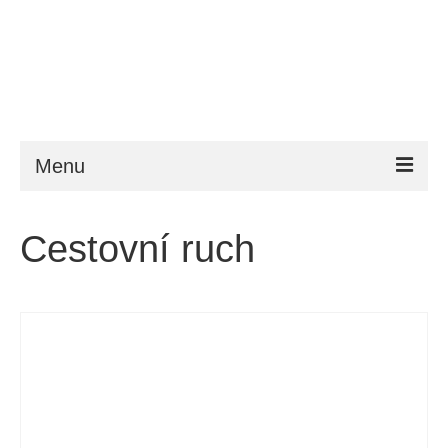
Menu
ESTA
Cestovní ruch
Požadavky
FAQ
VWP
Nápověda
Zprávy