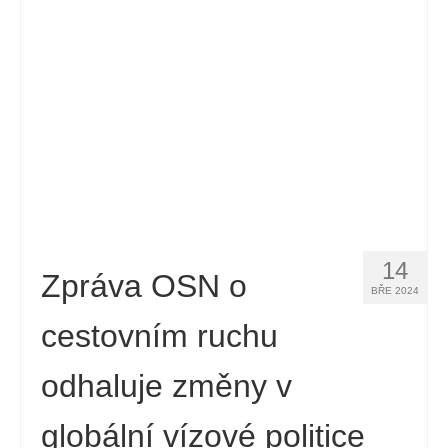
14
Zpráva OSN o
BŘE 2024
cestovním ruchu
odhaluje změny v
globální vízové politice