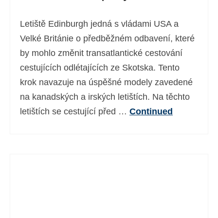
Letiště Edinburgh jedná s vládami USA a
Velké Británie o předběžném odbavení, které
by mohlo změnit transatlantické cestování
cestujících odlétajících ze Skotska. Tento
krok navazuje na úspěšné modely zavedené
na kanadských a irských letištích. Na těchto
letištích se cestující před …
Continued