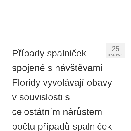
Español
(
Španělský
)
Svenska
(
Švédský
)
25
Případy spalniček
BŘE 2024
spojené s návštěvami
Floridy vyvolávají obavy
v souvislosti s
celostátním nárůstem
počtu případů spalniček