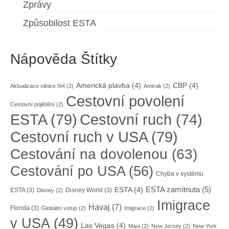
Zprávy
Způsobilost ESTA
Nápověda Štítky
Americká plavba
(4)
CBP
(4)
Aktualizace silnice I94
(2)
Amtrak
(2)
Cestovní povolení
Cestovní pojištění
(2)
ESTA
(79)
Cestovní ruch
(74)
Cestovní ruch v USA
(79)
Cestování na dovolenou
(63)
Cestování po USA
(56)
Chyba v systému
ESTA zamítnuta
(5)
ESTA
(4)
ESTA
(3)
Disney World
(3)
Disney
(2)
Imigrace
Havaj
(7)
Florida
(3)
Globální vstup
(2)
Imigrace
(2)
v USA
(49)
Las Vegas
(4)
Maui
(2)
New Jersey
(2)
New York