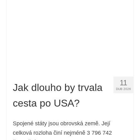
Kontakt
Žádost
Čeština
Hrvatski
(
Chorvatský
)
Dansk
(
Dánský
)
Nederlands
(
Holandský
)
11
English
(
Angličtina
)
Jak dlouho by trvala
DUB 2026
Eesti
(
Estonština
)
cesta po USA?
Suomi
(
Finský
)
Français
(
Francouzština
)
Spojené státy jsou obrovská země. Její
celková rozloha činí nejméně 3 796 742
Deutsch
(
Němec
)