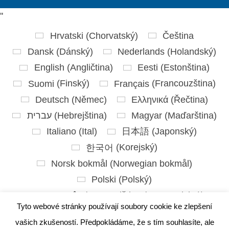
'
'
Hrvatski
(
Chorvatský
)
Čeština
Dansk
(
Dánský
)
Nederlands
(
Holandský
)
English
(
Angličtina
)
Eesti
(
Estonština
)
Suomi
(
Finský
)
Français
(
Francouzština
)
Deutsch
(
Němec
)
Ελληνικά
(
Řečtina
)
עברית
(
Hebrejština
)
Magyar
(
Maďarština
)
Italiano
(
Ital
)
日本語
(
Japonský
)
한국어
(
Korejský
)
Norsk bokmål
(
Norwegian bokmål
)
Polski
(
Polský
)
Português
(
Portugalština ( Portugalsko)
)
Tyto webové stránky používají soubory cookie ke zlepšení
Slovenčina
(
Slovenština
)
vašich zkušeností. Předpokládáme, že s tím souhlasíte, ale
Slovenščina
(
Slovinština
)