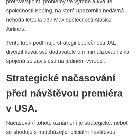
přetrvávajícími problémy ve výrobě a kvalitě
Español
(
Španělský
)
společnosti Boeing, na které upozornila nedávná
nehoda letadla 737 Max společnosti Alaska
Svenska
(
Švédský
)
Airlines.
Tento krok podtrhuje strategii společnosti JAL
diverzifikovat své dodavatele a minimalizovat rizika
spojená se závislostí na jediném výrobci.
Strategické načasování
před návštěvou premiéra
v USA.
Načasování tohoto oznámení je strategické, neboť
se shoduje s nadcházející oficiální návštěvou