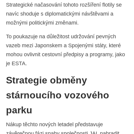
Strategické načasování tohoto rozšíření flotily se
navíc shoduje s diplomatickými návštěvami a
možnými politickými změnami.
To poukazuje na důležitost udržování pevných
vazeb mezi Japonskem a Spojenými státy, které
mohou ovlivnit cestovní předpisy a programy, jako
je ESTA.
Strategie obměny
stárnoucího vozového
parku
Nákup těchto nových letadel představuje
závěrečnou fázi snahy společnosti JAL nahradit