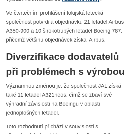
Ελληνικά
(
Řečtina
)
Ve čtvrtečním prohlášení tokijská letecká
עברית
(
Hebrejština
)
společnost potvrdila objednávku 21 letadel Airbus
A350-900 a 10 širokotrupých letadel Boeing 787,
Magyar
(
Maďarština
)
přičemž většinu objednávek získal Airbus.
Italiano
(
Ital
)
Diverzifikace dodavatelů
日本語
(
Japonský
)
한국어
(
Korejský
)
při problémech s výrobou
Norsk bokmål
(
Norwegian bokmål
)
Významnou změnou je, že společnost JAL získá
Polski
(
Polský
)
také 11 letadel A321neos, čímž se zbaví své
výhradní závislosti na Boeingu v oblasti
Português
(
Portugalština ( Portugalsko)
)
jednoplošných letadel.
Slovenčina
(
Slovenština
)
Toto rozhodnutí přichází v souvislosti s
Slovenščina
(
Slovinština
)