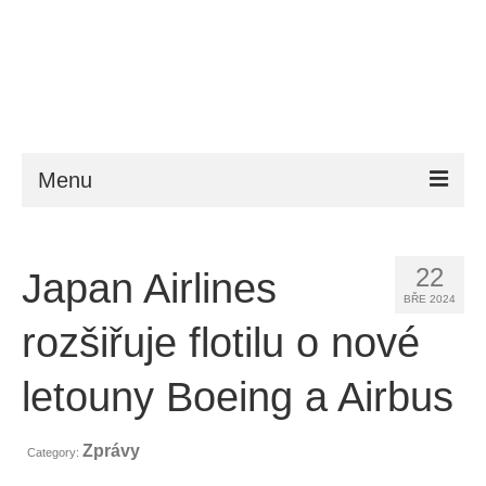
Menu
ESTA
22
Japan Airlines
Požadavky
BŘE 2024
FAQ
rozšiřuje flotilu o nové
VWP
letouny Boeing a Airbus
Nápověda
Zprávy
Category:
Zprávy