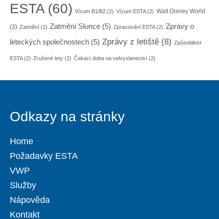
ESTA
(60)
Walt Disney World
Vízum B1/B2
(2)
Vízum ESTA
(2)
Zatmění Slunce
(5)
Zprávy o
(3)
Zatmění
(2)
Zpracování ESTA
(2)
Zprávy z letiště
(8)
leteckých společnostech
(5)
Způsobilost
ESTA
(2)
Zrušené lety
(2)
Čekací doba na velvyslanectví
(2)
Odkazy na stránky
Home
Požadavky ESTA
VWP
Služby
Nápověda
Kontakt