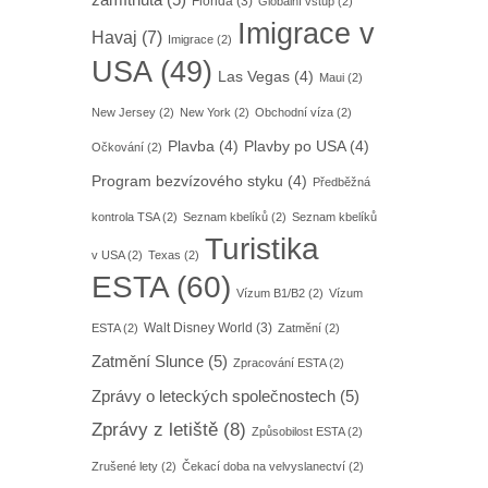
zamítnuta
(5)
Florida
(3)
Globální vstup
(2)
Imigrace v
Havaj
(7)
Imigrace
(2)
USA
(49)
Las Vegas
(4)
Maui
(2)
New Jersey
(2)
New York
(2)
Obchodní víza
(2)
Plavba
(4)
Plavby po USA
(4)
Očkování
(2)
Program bezvízového styku
(4)
Předběžná
kontrola TSA
(2)
Seznam kbelíků
(2)
Seznam kbelíků
Turistika
v USA
(2)
Texas
(2)
ESTA
(60)
Vízum B1/B2
(2)
Vízum
Walt Disney World
(3)
ESTA
(2)
Zatmění
(2)
Zatmění Slunce
(5)
Zpracování ESTA
(2)
Zprávy o leteckých společnostech
(5)
Zprávy z letiště
(8)
Způsobilost ESTA
(2)
Zrušené lety
(2)
Čekací doba na velvyslanectví
(2)