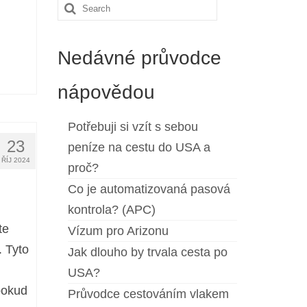
Search
for:
Nedávné průvodce
nápovědou
Potřebuji si vzít s sebou
23
peníze na cestu do USA a
ŘÍJ 2024
proč?
Co je automatizovaná pasová
kontrola? (APC)
te
Vízum pro Arizonu
. Tyto
Jak dlouho by trvala cesta po
USA?
pokud
Průvodce cestováním vlakem