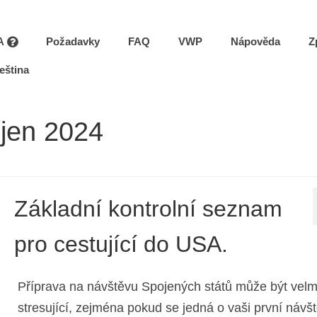
A
Požadavky
FAQ
VWP
Nápověda
Z
eština
íjen 2024
Základní kontrolní seznam
pro cestující do USA.
Příprava na návštěvu Spojených států může být velm
stresující, zejména pokud se jedná o vaši první návš