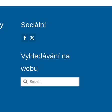
vy
Sociální
Vyhledávání na
webu
Search
for: