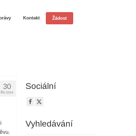
právy
Kontakt
Žádost
Sociální
30
ŘÍJ 2024
Vyhledávání
i
těvu.