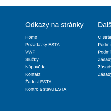
Odkazy na stránky
Dal
Home
O strá
Požadavky ESTA
Podmí
VWP
Podmín
Služby
Zásady
Nápověda
Zásad
Kontakt
Zásady
Žádost ESTA
Kontrola stavu ESTA