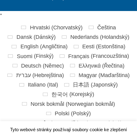
'
'
Hrvatski
(
Chorvatský
)
Čeština
Dansk
(
Dánský
)
Nederlands
(
Holandský
)
English
(
Angličtina
)
Eesti
(
Estonština
)
Suomi
(
Finský
)
Français
(
Francouzština
)
Deutsch
(
Němec
)
Ελληνικά
(
Řečtina
)
עברית
(
Hebrejština
)
Magyar
(
Maďarština
)
Italiano
(
Ital
)
日本語
(
Japonský
)
한국어
(
Korejský
)
Norsk bokmål
(
Norwegian bokmål
)
Polski
(
Polský
)
Português
(
Portugalština ( Portugalsko)
)
Tyto webové stránky používají soubory cookie ke zlepšení
Slovenčina
(
Slovenština
)