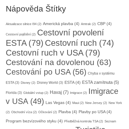
Nápověda Štítky
Americká plavba
(4)
CBP
(4)
Aktualizace silnice I94
(2)
Amtrak
(2)
Cestovní povolení
Cestovní pojištění
(2)
ESTA
(79)
Cestovní ruch
(74)
Cestovní ruch v USA
(79)
Cestování na dovolenou
(63)
Cestování po USA
(56)
Chyba v systému
ESTA zamítnuta
(5)
ESTA
(4)
ESTA
(3)
Disney World
(3)
Disney
(2)
Imigrace
Havaj
(7)
Florida
(3)
Globální vstup
(2)
Imigrace
(2)
v USA
(49)
Las Vegas
(4)
Maui
(2)
New Jersey
(2)
New York
Plavba
(4)
Plavby po USA
(4)
(2)
Obchodní víza
(2)
Očkování
(2)
Program bezvízového styku
(4)
Předběžná kontrola TSA
(2)
Seznam