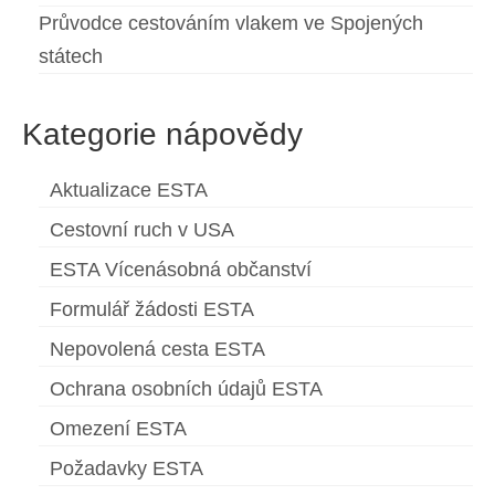
Průvodce cestováním vlakem ve Spojených
Ελληνικά
(
Řečtina
)
státech
עברית
(
Hebrejština
)
Magyar
(
Maďarština
)
Kategorie nápovědy
Italiano
(
Ital
)
Aktualizace ESTA
日本語
(
Japonský
)
Cestovní ruch v USA
한국어
(
Korejský
)
ESTA Vícenásobná občanství
Norsk bokmål
(
Norwegian bokmål
)
Formulář žádosti ESTA
Polski
(
Polský
)
Nepovolená cesta ESTA
Ochrana osobních údajů ESTA
Português
(
Portugalština ( Portugalsko)
)
Omezení ESTA
Slovenčina
(
Slovenština
)
Požadavky ESTA
Slovenščina
(
Slovinština
)