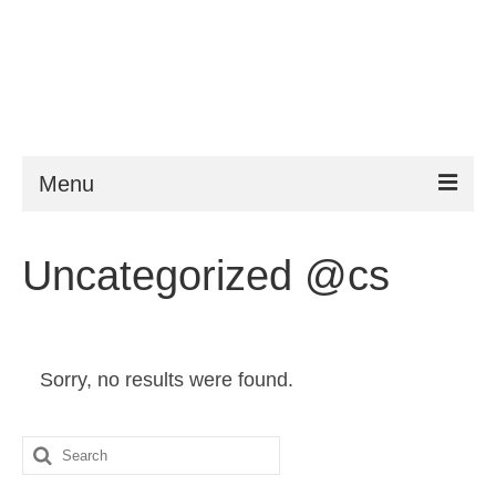
Menu
ESTA
Uncategorized @cs
Požadavky
FAQ
Sorry, no results were found.
VWP
Nápověda
Search
Zprávy
for: