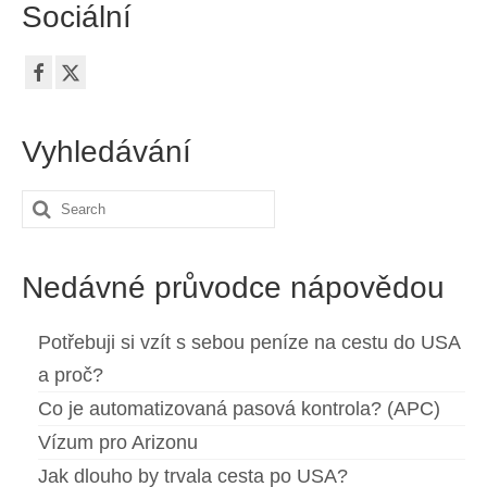
Sociální
Kontakt
Žádost
Čeština
Vyhledávání
Hrvatski
(
Chorvatský
)
Dansk
(
Dánský
)
Search
for:
Nederlands
(
Holandský
)
Nedávné průvodce nápovědou
English
(
Angličtina
)
Eesti
(
Estonština
)
Potřebuji si vzít s sebou peníze na cestu do USA
a proč?
Suomi
(
Finský
)
Co je automatizovaná pasová kontrola? (APC)
Français
(
Francouzština
)
Vízum pro Arizonu
Deutsch
(
Němec
)
Jak dlouho by trvala cesta po USA?