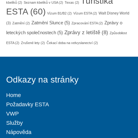
Turistika
kbelíků
(2)
Seznam kbelíků v USA
(2)
Texas
(2)
ESTA
(60)
Walt Disney World
Vízum B1/B2
(2)
Vízum ESTA
(2)
Zatmění Slunce
(5)
Zprávy o
(3)
Zatmění
(2)
Zpracování ESTA
(2)
Zprávy z letiště
(8)
leteckých společnostech
(5)
Způsobilost
ESTA
(2)
Zrušené lety
(2)
Čekací doba na velvyslanectví
(2)
Odkazy na stránky
Home
Požadavky ESTA
VWP
Služby
Nápověda