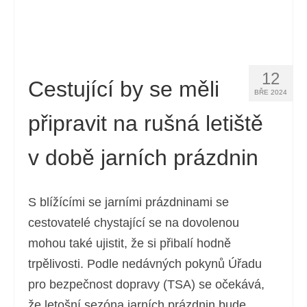
12
Cestující by se měli
BŘE 2024
připravit na rušná letiště
v době jarních prázdnin
S blížícími se jarními prázdninami se
cestovatelé chystající se na dovolenou
mohou také ujistit, že si přibalí hodně
trpělivosti. Podle nedávných pokynů Úřadu
pro bezpečnost dopravy (TSA) se očekává,
že letošní sezóna jarních prázdnin bude