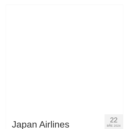
Español
(
Španělský
)
Svenska
(
Švédský
)
22
Japan Airlines
BŘE 2024