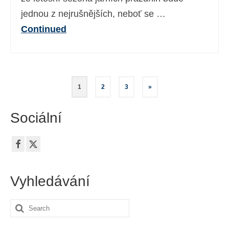
jednou z nejrušnějších, neboť se …
Continued
Stránkování
1
2
3
»
příspěvků
Sociální
Vyhledávání
Search
for: