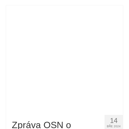
14
Zpráva OSN o
BŘE 2024