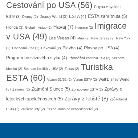
Cestování po USA
(56)
Chyba v systému
ESTA zamítnuta
(5)
ESTA
(4)
ESTA
(3)
Disney World
(3)
Disney
(2)
Imigrace
Havaj
(7)
Florida
(3)
Globální vstup
(2)
Imigrace
(2)
v USA
(49)
Las Vegas
(4)
Maui
(2)
New Jersey
(2)
New York
Plavba
(4)
Plavby po USA
(4)
(2)
Obchodní víza
(2)
Očkování
(2)
Program bezvízového styku
(4)
Předběžná kontrola TSA
(2)
Seznam
Turistika
kbelíků
(2)
Seznam kbelíků v USA
(2)
Texas
(2)
ESTA
(60)
Walt Disney World
Vízum B1/B2
(2)
Vízum ESTA
(2)
Zatmění Slunce
(5)
Zprávy o
(3)
Zatmění
(2)
Zpracování ESTA
(2)
Zprávy z letiště
(8)
leteckých společnostech
(5)
Způsobilost
ESTA
(2)
Zrušené lety
(2)
Čekací doba na velvyslanectví
(2)