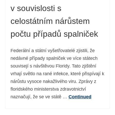
v souvislosti s
Ελληνικά
(
Řečtina
)
עברית
(
Hebrejština
)
celostátním nárůstem
Magyar
(
Maďarština
)
počtu případů spalniček
Italiano
(
Ital
)
日本語
(
Japonský
)
Federální a státní vyšetřovatelé zjistili, že
nedávné případy spalniček ve více státech
한국어
(
Korejský
)
souvisejí s návštěvou Floridy. Tato zjištění
Norsk bokmål
(
Norwegian bokmål
)
vrhají světlo na rané infekce, které přispívají k
Polski
(
Polský
)
nárůstu vysoce nakažlivého viru. Zprávy z
floridského ministerstva zdravotnictví
Português
(
Portugalština ( Portugalsko)
)
naznačují, že se ve státě …
Continued
Slovenčina
(
Slovenština
)
Slovenščina
(
Slovinština
)