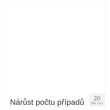
20
Nárůst počtu případů
BŘE 2024