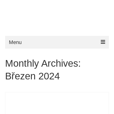
Menu
ESTA
Monthly Archives:
Požadavky
Březen 2024
FAQ
VWP
Nápověda
Zprávy