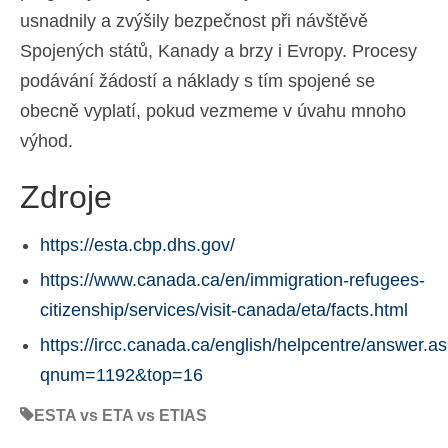
usnadnily a zvýšily bezpečnost při návštěvě
Spojených států, Kanady a brzy i Evropy. Procesy
podávání žádostí a náklady s tím spojené se
obecně vyplatí, pokud vezmeme v úvahu mnoho
výhod.
Zdroje
https://esta.cbp.dhs.gov/
https://www.canada.ca/en/immigration-refugees-
citizenship/services/visit-canada/eta/facts.html
https://ircc.canada.ca/english/helpcentre/answer.a
qnum=1192&top=16
ESTA vs ETA vs ETIAS