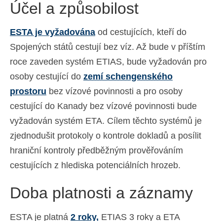
Účel a způsobilost
Ελληνικά
(
Řečtina
)
ESTA je vyžadována
od cestujících, kteří do
עברית
(
Hebrejština
)
Spojených států cestují bez víz. Až bude v příštím
Magyar
(
Maďarština
)
roce zaveden systém ETIAS, bude vyžadován pro
Italiano
(
Ital
)
osoby cestující do
zemí schengenského
prostoru
bez vízové povinnosti a pro osoby
日本語
(
Japonský
)
cestující do Kanady bez vízové povinnosti bude
한국어
(
Korejský
)
vyžadován systém ETA. Cílem těchto systémů je
Norsk bokmål
(
Norwegian bokmål
)
zjednodušit protokoly o kontrole dokladů a posílit
hraniční kontroly předběžným prověřováním
Polski
(
Polský
)
cestujících z hlediska potenciálních hrozeb.
Português
(
Portugalština ( Portugalsko)
)
Doba platnosti a záznamy
Slovenčina
(
Slovenština
)
Slovenščina
(
Slovinština
)
ESTA je platná
2 roky,
ETIAS 3 roky a ETA