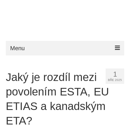
Menu
ESTA
1
Jaký je rozdíl mezi
Požadavky
BŘE 2025
FAQ
povolením ESTA, EU
VWP
ETIAS a kanadským
Nápověda
ETA?
Zprávy