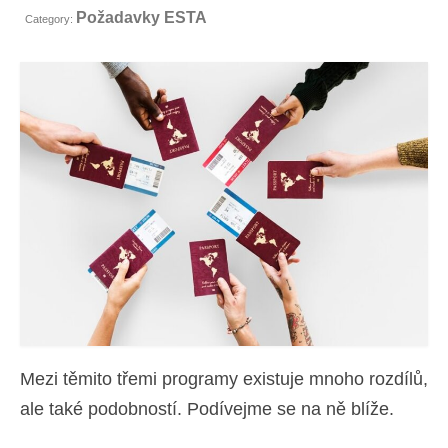
Požadavky ESTA
Kontakt
Category:
Žádost
Čeština
Hrvatski
(
Chorvatský
)
Dansk
(
Dánský
)
Nederlands
(
Holandský
)
English
(
Angličtina
)
Eesti
(
Estonština
)
Suomi
(
Finský
)
Mezi těmito třemi programy existuje mnoho rozdílů,
Français
(
Francouzština
)
ale také podobností. Podívejme se na ně blíže.
Deutsch
(
Němec
)