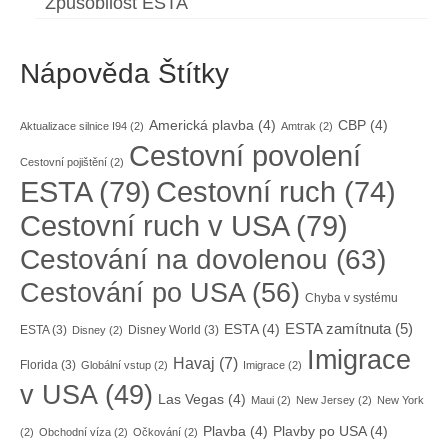
Způsobilost ESTA
Nápověda Štítky
Americká plavba
(4)
CBP
(4)
Aktualizace silnice I94
(2)
Amtrak
(2)
Cestovní povolení
Cestovní pojištění
(2)
ESTA
(79)
Cestovní ruch
(74)
Cestovní ruch v USA
(79)
Cestování na dovolenou
(63)
Cestování po USA
(56)
Chyba v systému
ESTA zamítnuta
(5)
ESTA
(4)
ESTA
(3)
Disney World
(3)
Disney
(2)
Imigrace
Havaj
(7)
Florida
(3)
Globální vstup
(2)
Imigrace
(2)
v USA
(49)
Las Vegas
(4)
Maui
(2)
New Jersey
(2)
New York
Plavba
(4)
Plavby po USA
(4)
(2)
Obchodní víza
(2)
Očkování
(2)