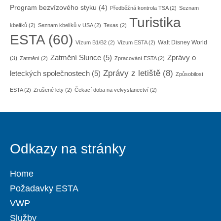
Program bezvízového styku
(4)
Předběžná kontrola TSA
(2)
Seznam
Turistika
kbelíků
(2)
Seznam kbelíků v USA
(2)
Texas
(2)
ESTA
(60)
Walt Disney World
Vízum B1/B2
(2)
Vízum ESTA
(2)
Zatmění Slunce
(5)
Zprávy o
(3)
Zatmění
(2)
Zpracování ESTA
(2)
Zprávy z letiště
(8)
leteckých společnostech
(5)
Způsobilost
ESTA
(2)
Zrušené lety
(2)
Čekací doba na velvyslanectví
(2)
Odkazy na stránky
Home
Požadavky ESTA
VWP
Služby