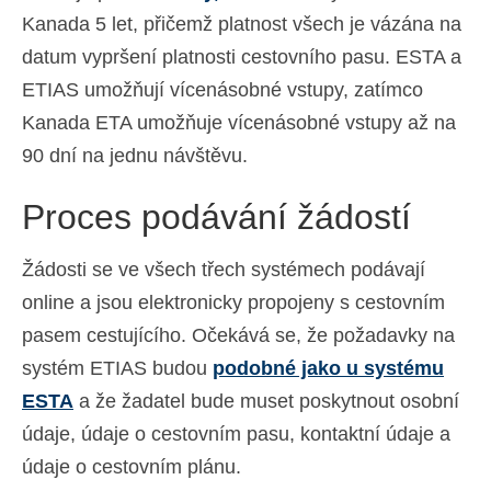
Kanada 5 let, přičemž platnost všech je vázána na
Español
(
Španělský
)
datum vypršení platnosti cestovního pasu. ESTA a
Svenska
(
Švédský
)
ETIAS umožňují vícenásobné vstupy, zatímco
Kanada ETA umožňuje vícenásobné vstupy až na
90 dní na jednu návštěvu.
Proces podávání žádostí
Žádosti se ve všech třech systémech podávají
online a jsou elektronicky propojeny s cestovním
pasem cestujícího. Očekává se, že požadavky na
systém ETIAS budou
podobné jako u systému
ESTA
a že žadatel bude muset poskytnout osobní
údaje, údaje o cestovním pasu, kontaktní údaje a
údaje o cestovním plánu.