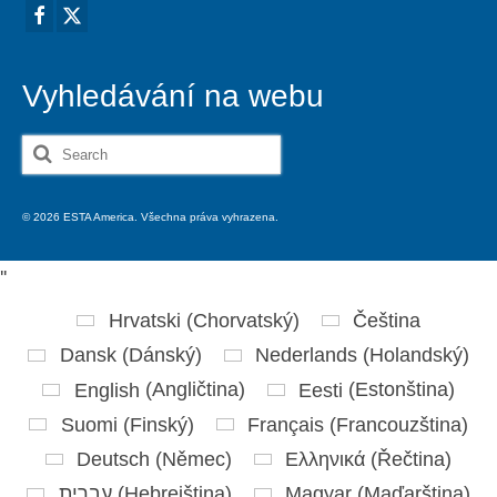
Vyhledávání na webu
Search
for:
© 2026 ESTA America. Všechna práva vyhrazena.
'
'
Hrvatski
(
Chorvatský
)
Čeština
Dansk
(
Dánský
)
Nederlands
(
Holandský
)
English
(
Angličtina
)
Eesti
(
Estonština
)
Suomi
(
Finský
)
Français
(
Francouzština
)
Deutsch
(
Němec
)
Ελληνικά
(
Řečtina
)
עברית
(
Hebrejština
)
Magyar
(
Maďarština
)