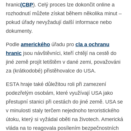
hranic
(CBP
). Celý proces lze dokončit online a
Ελληνικά
(
Řečtina
)
rozhodnutí můžete získat během několika minut –
עברית
(
Hebrejština
)
pokud úřady nevyžadují další informace nebo
dokumenty.
Magyar
(
Maďarština
)
Italiano
(
Ital
)
Podle
amerického
úřadu pro
cla a ochranu
hranic
jsou návštěvníci, kteří chtějí na cestě do
日本語
(
Japonský
)
jiné země projít letištěm v dané zemi, považováni
한국어
(
Korejský
)
za (krátkodobé) přistěhovalce do USA.
Norsk bokmål
(
Norwegian bokmål
)
ESTA hraje také důležitou roli při zamezení
Polski
(
Polský
)
podezřelým osobám, které využívají USA jako
přestupní stanici při cestách do jiné země. USA se
Português
(
Portugalština ( Portugalsko)
)
v minulosti staly terčem nejednoho teroristického
Slovenčina
(
Slovenština
)
útoku, který si vyžádal oběti na životech. Americká
Slovenščina
(
Slovinština
)
vláda na to reagovala posílením bezpečnostních