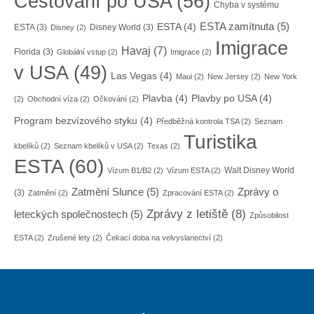
Cestování po USA
(56)
Chyba v systému
ESTA zamítnuta
(5)
ESTA
(4)
ESTA
(3)
Disney World
(3)
Disney
(2)
Imigrace
Havaj
(7)
Florida
(3)
Globální vstup
(2)
Imigrace
(2)
v USA
(49)
Las Vegas
(4)
Maui
(2)
New Jersey
(2)
New York
Plavba
(4)
Plavby po USA
(4)
(2)
Obchodní víza
(2)
Očkování
(2)
Program bezvízového styku
(4)
Předběžná kontrola TSA
(2)
Seznam
Turistika
kbelíků
(2)
Seznam kbelíků v USA
(2)
Texas
(2)
ESTA
(60)
Walt Disney World
Vízum B1/B2
(2)
Vízum ESTA
(2)
Zatmění Slunce
(5)
Zprávy o
(3)
Zatmění
(2)
Zpracování ESTA
(2)
Zprávy z letiště
(8)
leteckých společnostech
(5)
Způsobilost
ESTA
(2)
Zrušené lety
(2)
Čekací doba na velvyslanectví
(2)