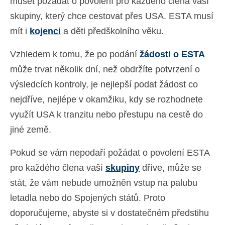
muset požádat o povolení pro každého člena vaší
skupiny, který chce cestovat přes USA. ESTA musí
mít i
kojenci
a děti předškolního věku.
Vzhledem k tomu, že po podání
žádosti o ESTA
může trvat několik dní, než obdržíte potvrzení o
výsledcích kontroly, je nejlepší podat žádost co
nejdříve, nejlépe v okamžiku, kdy se rozhodnete
využít USA k tranzitu nebo přestupu na cestě do
jiné země.
Pokud se vám nepodaří požádat o povolení ESTA
pro každého člena vaší
skupiny
dříve, může se
stát, že vám nebude umožněn vstup na palubu
letadla nebo do Spojených států. Proto
doporučujeme, abyste si v dostatečném předstihu