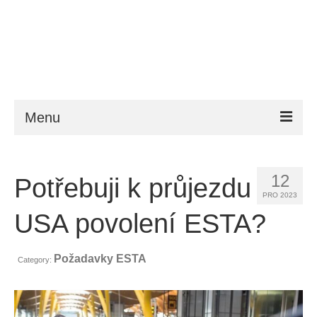
Menu
ESTA
12
Potřebuji k průjezdu
Požadavky
PRO 2023
FAQ
USA povolení ESTA?
VWP
Požadavky ESTA
Category:
Nápověda
Zprávy