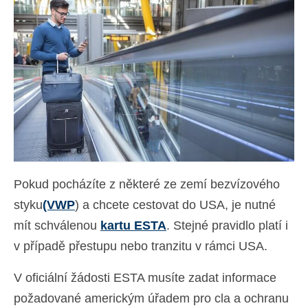
Kontakt
Žádost
Čeština
Hrvatski
(
Chorvatský
)
Dansk
(
Dánský
)
Nederlands
(
Holandský
)
Pokud pocházíte z některé ze zemí bezvízového
English
(
Angličtina
)
styku
(VWP
) a chcete cestovat do USA, je nutné
Eesti
(
Estonština
)
mít schválenou
kartu ESTA
. Stejné pravidlo platí i
Suomi
(
Finský
)
v případě přestupu nebo tranzitu v rámci USA.
Français
(
Francouzština
)
V oficiální žádosti ESTA musíte zadat informace
Deutsch
(
Němec
)
požadované americkým úřadem pro cla a ochranu