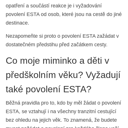
opatření a součástí reakce je i vyžadování
Español
(
Španělský
)
povolení ESTA od osob, které jsou na cestě do jiné
Svenska
(
Švédský
)
destinace.
Nezapomeňte si proto o povolení ESTA zažádat v
dostatečném předstihu před začátkem cesty.
Co moje miminko a děti v
předškolním věku? Vyžadují
také povolení ESTA?
Běžná pravidla pro to, kdo by měl žádat o povolení
ESTA, se vztahují i na všechny tranzitní cestující
bez ohledu na jejich věk. To znamená, že budete