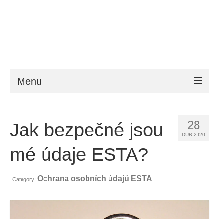
Menu
ESTA
28
Jak bezpečné jsou
Požadavky
DUB 2020
FAQ
mé údaje ESTA?
VWP
Ochrana osobních údajů ESTA
Category:
Nápověda
Zprávy