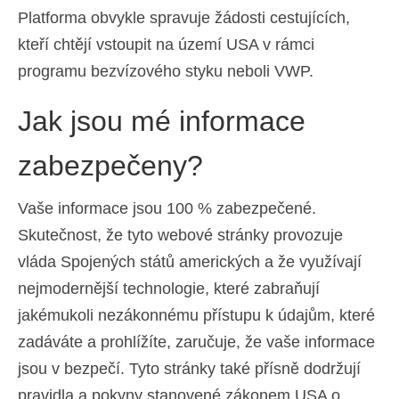
Platforma obvykle spravuje žádosti cestujících,
Ελληνικά
(
Řečtina
)
kteří chtějí vstoupit na území USA v rámci
עברית
(
Hebrejština
)
programu bezvízového styku neboli VWP.
Magyar
(
Maďarština
)
Jak jsou mé informace
Italiano
(
Ital
)
zabezpečeny?
日本語
(
Japonský
)
한국어
(
Korejský
)
Vaše informace jsou 100 % zabezpečené.
Skutečnost, že tyto webové stránky provozuje
Norsk bokmål
(
Norwegian bokmål
)
vláda Spojených států amerických a že využívají
Polski
(
Polský
)
nejmodernější technologie, které zabraňují
Português
(
Portugalština ( Portugalsko)
)
jakémukoli nezákonnému přístupu k údajům, které
zadáváte a prohlížíte, zaručuje, že vaše informace
Slovenčina
(
Slovenština
)
jsou v bezpečí. Tyto stránky také přísně dodržují
Slovenščina
(
Slovinština
)
pravidla a pokyny stanovené zákonem USA o