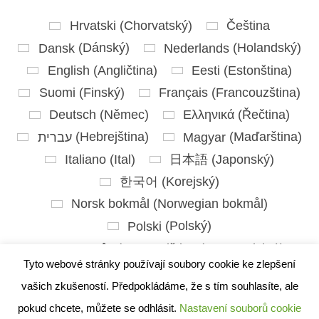
Hrvatski
(
Chorvatský
)
Čeština
Dansk
(
Dánský
)
Nederlands
(
Holandský
)
English
(
Angličtina
)
Eesti
(
Estonština
)
Suomi
(
Finský
)
Français
(
Francouzština
)
Deutsch
(
Němec
)
Ελληνικά
(
Řečtina
)
עברית
(
Hebrejština
)
Magyar
(
Maďarština
)
Italiano
(
Ital
)
日本語
(
Japonský
)
한국어
(
Korejský
)
Norsk bokmål
(
Norwegian bokmål
)
Polski
(
Polský
)
Português
(
Portugalština ( Portugalsko)
)
Tyto webové stránky používají soubory cookie ke zlepšení
Slovenčina
(
Slovenština
)
vašich zkušeností. Předpokládáme, že s tím souhlasíte, ale
Slovenščina
(
Slovinština
)
pokud chcete, můžete se odhlásit.
Nastavení souborů cookie
Español
(
Španělský
)
Svenska
(
Švédský
)