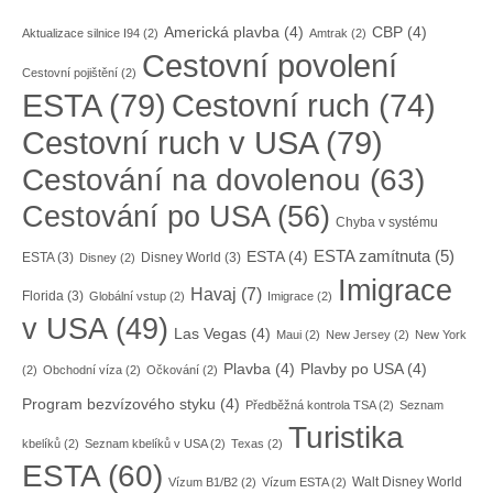
Americká plavba
(4)
CBP
(4)
Aktualizace silnice I94
(2)
Amtrak
(2)
Cestovní povolení
Cestovní pojištění
(2)
ESTA
(79)
Cestovní ruch
(74)
Cestovní ruch v USA
(79)
Cestování na dovolenou
(63)
Cestování po USA
(56)
Chyba v systému
ESTA zamítnuta
(5)
ESTA
(4)
ESTA
(3)
Disney World
(3)
Disney
(2)
Imigrace
Havaj
(7)
Florida
(3)
Globální vstup
(2)
Imigrace
(2)
v USA
(49)
Las Vegas
(4)
Maui
(2)
New Jersey
(2)
New York
Plavba
(4)
Plavby po USA
(4)
(2)
Obchodní víza
(2)
Očkování
(2)
Program bezvízového styku
(4)
Předběžná kontrola TSA
(2)
Seznam
Turistika
kbelíků
(2)
Seznam kbelíků v USA
(2)
Texas
(2)
ESTA
(60)
Walt Disney World
Vízum B1/B2
(2)
Vízum ESTA
(2)