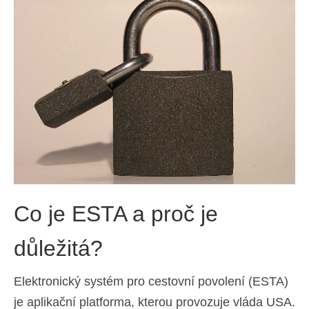
Kontakt
Žádost
Čeština
Hrvatski
(
Chorvatský
)
Dansk
(
Dánský
)
Nederlands
(
Holandský
)
English
(
Angličtina
)
Co je ESTA a proč je
Eesti
(
Estonština
)
Suomi
(
Finský
)
důležitá?
Français
(
Francouzština
)
Elektronický systém pro cestovní povolení (ESTA)
Deutsch
(
Němec
)
je aplikační platforma, kterou provozuje vláda USA.