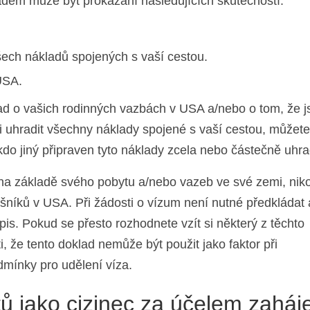
ladem může být prokázání následujících skutečností:
šech nákladů spojených s vaší cestou.
USA.
ad o vašich rodinných vazbách v USA a/nebo o tom, že j
 uhradit všechny náklady spojené s vaší cestou, můžete
kdo jiný připraven tyto náklady zcela nebo částečně uhrad
a základě svého pobytu a/nebo vazeb ve své zemi, niko
lušníků v USA. Při žádosti o vízum není nutné předkládat 
is. Pokud se přesto rozhodnete vzít si některý z těchto
 že tento doklad nemůže být použit jako faktor při
dmínky pro udělení víza.
ů jako cizinec za účelem zaháj