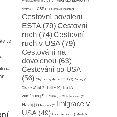
Americká plavba
(4)
Aktualizace silnice I94
(2)
CBP
(4)
Amtrak
(2)
Cestovní pojištění
(2)
Cestovní povolení
ESTA
(79)
Cestovní
Cestovní
ruch
(74)
ste ve
ruch v USA
(79)
Cestování na
it.
dovolenou
(63)
Cestování po USA
li na
ani
(56)
Chyba v systému ESTA
(3)
Disney
(2)
ESTA
ESTA
(4)
Disney World
(3)
zamítnuta
(5)
Florida
(3)
Globální vstup
(2)
Imigrace v
Havaj
(7)
Imigrace
(2)
USA
(49)
ení
Las Vegas
(4)
Maui
(2)