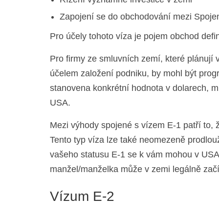
Zapojení se do obchodování mezi Spoje
Pro účely tohoto víza je pojem obchod defi
Pro firmy ze smluvních zemí, které plánuj
účelem založení podniku, by mohl být progr
stanovena konkrétní hodnota v dolarech, m
USA.
Mezi výhody spojené s vízem E-1 patří to, ž
Tento typ víza lze také neomezeně prodlouž
vašeho statusu E-1 se k vám mohou v USA při
manžel/manželka může v zemi legálně začí
Vízum E-2