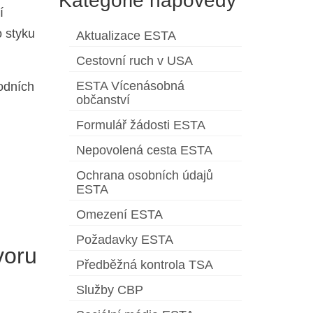
Kategorie nápovědy
í
 styku
Aktualizace ESTA
Cestovní ruch v USA
ESTA Vícenásobná
odních
občanství
Formulář žádosti ESTA
Nepovolená cesta ESTA
Ochrana osobních údajů
ESTA
Omezení ESTA
Požadavky ESTA
voru
Předběžná kontrola TSA
Služby CBP