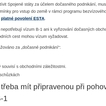
vštívit Spojené státy za účelem dočasného podnikání, mus
dmínky pro vstup do země v rámci programu bezvízového
t
platné povolení ESTA
.
nepotřebují vízum B-1 ani k vyřizování dočasných obch
chodních cest mohou vízum vyžadovat.
važováno za „dočasné podnikání“:
 souvisí s obchodními záležitostmi.
 schůzkách
třeba mít připravenou při poho
B-1