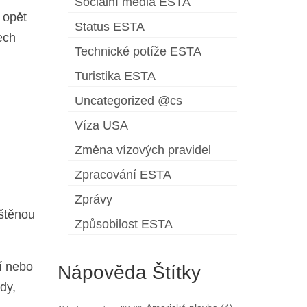
Sociální média ESTA
 opět
Status ESTA
ech
Technické potíže ESTA
Turistika ESTA
Uncategorized @cs
Víza USA
Změna vízových pravidel
Zpracování ESTA
Zprávy
ištěnou
Způsobilost ESTA
í nebo
Nápověda Štítky
dy,