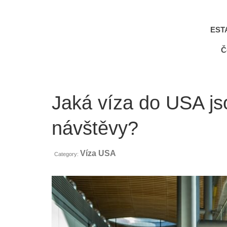
EST
Č
Jaká víza do USA js
návštěvy?
Víza USA
Category: