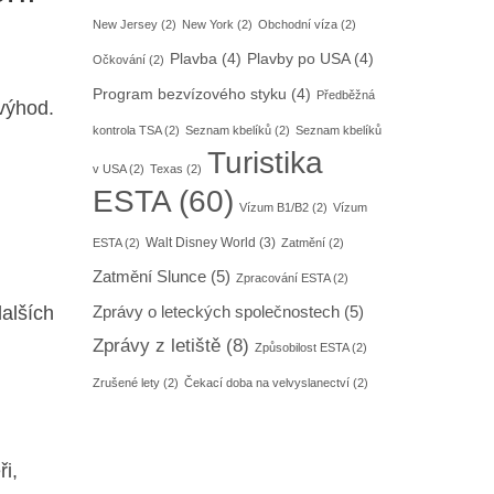
New Jersey
(2)
New York
(2)
Obchodní víza
(2)
Plavba
(4)
Plavby po USA
(4)
Očkování
(2)
Program bezvízového styku
(4)
Předběžná
výhod.
kontrola TSA
(2)
Seznam kbelíků
(2)
Seznam kbelíků
Turistika
v USA
(2)
Texas
(2)
ESTA
(60)
Vízum B1/B2
(2)
Vízum
Walt Disney World
(3)
ESTA
(2)
Zatmění
(2)
Zatmění Slunce
(5)
Zpracování ESTA
(2)
alších
Zprávy o leteckých společnostech
(5)
Zprávy z letiště
(8)
Způsobilost ESTA
(2)
Zrušené lety
(2)
Čekací doba na velvyslanectví
(2)
i,