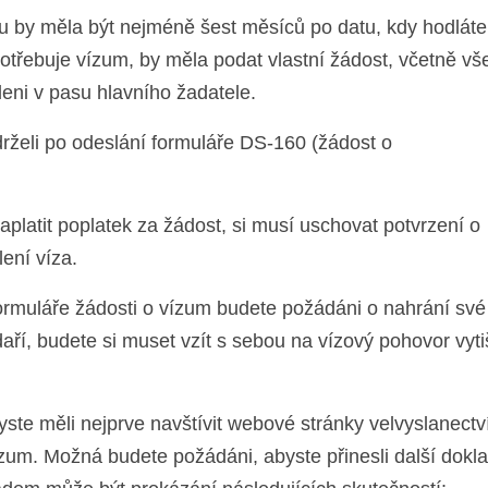
u by měla být nejméně šest měsíců po datu, kdy hodláte
potřebuje vízum, by měla podat vlastní žádost, včetně vš
deni v pasu hlavního žadatele.
drželi po odeslání formuláře DS-160 (žádost o
platit poplatek za žádost, si musí uschovat potvrzení o
lení víza.
 formuláře žádosti o vízum budete požádáni o nahrání své
daří, budete si muset vzít s sebou na vízový pohovor vyt
ste měli nejprve navštívit webové stránky velvyslanectv
zum. Možná budete požádáni, abyste přinesli další dokla