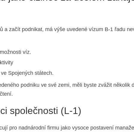
tů a začít podnikat, má výše uvedené vízum B-1 řadu ne
 možnosti víz.
tivity
t ve Spojených státech.
deného podniku ve své zemi, měli byste zvážit několik d
čtení.
i společnosti (L-1)
acují pro nadnárodní firmu jako vysoce postavení manažeř