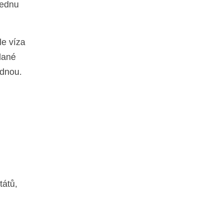
jednu
le víza
dané
ednou.
tátů,