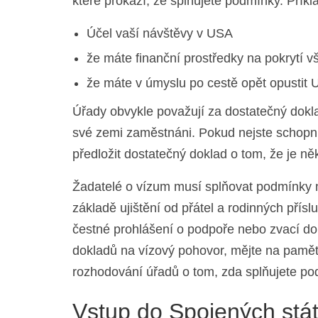
které prokáží, že splňujete podmínky. Přík
Účel vaší návštěvy v USA
že máte finanční prostředky na pokrytí v
že máte v úmyslu po cestě opět opustit 
Úřady obvykle považují za dostatečný dokl
své zemi zaměstnáni. Pokud nejste schopni
předložit dostatečný doklad o tom, že je ně
Žadatelé o vízum musí splňovat podmínky n
základě ujištění od přátel a rodinných přís
čestné prohlášení o podpoře nebo zvací dop
dokladů na vízový pohovor, mějte na paměti,
rozhodování úřadů o tom, zda splňujete po
Vstup do Spojených stát