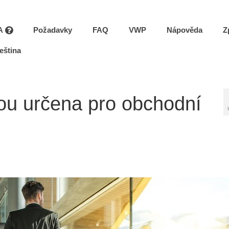
A
Požadavky
FAQ
VWP
Nápověda
Z
eština
ou určena pro obchodní