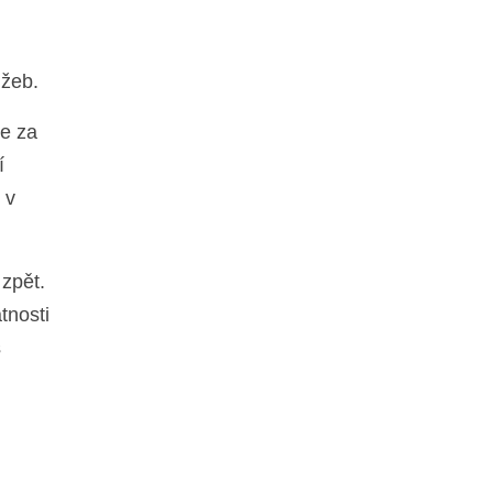
užeb.
ce za
í
 v
 zpět.
tnosti
š