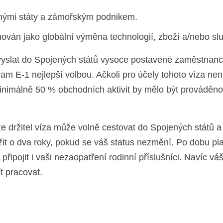
nými státy a zámořským podnikem.
nován jako globální výměna technologií, zboží a/nebo sl
í vyslat do Spojených států vysoce postavené zaměstnan
am E-1 nejlepší volbou. Ačkoli pro účely tohoto víza nen
inimálně 50 % obchodních aktivit by mělo být prováděno
e držitel víza může volně cestovat do Spojených států a
it o dva roky, pokud se váš status nezmění. Po dobu pla
pojit i vaši nezaopatření rodinní příslušníci. Navíc vá
t pracovat.