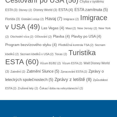
Cestování po USA
(56)
Chyba v systému
ESTA zamítnuta
(5)
ESTA
(4)
ESTA
(3)
Disney World
(3)
Disney
(2)
Imigrace
Havaj
(7)
Florida
(3)
Globální vstup
(2)
Imigrace
(2)
v USA
(49)
Las Vegas
(4)
Maui
(2)
New Jersey
(2)
New York
Plavba
(4)
Plavby po USA
(4)
(2)
Obchodní víza
(2)
Očkování
(2)
Program bezvízového styku
(4)
Předběžná kontrola TSA
(2)
Seznam
Turistika
kbelíků
(2)
Seznam kbelíků v USA
(2)
Texas
(2)
ESTA
(60)
Walt Disney World
Vízum B1/B2
(2)
Vízum ESTA
(2)
Zatmění Slunce
(5)
Zprávy o
(3)
Zatmění
(2)
Zpracování ESTA
(2)
Zprávy z letiště
(8)
leteckých společnostech
(5)
Způsobilost
ESTA
(2)
Zrušené lety
(2)
Čekací doba na velvyslanectví
(2)