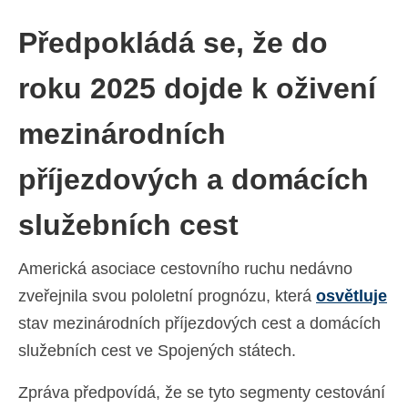
Ελληνικά
(
Řečtina
)
Předpokládá se, že do
עברית
(
Hebrejština
)
roku 2025 dojde k oživení
Magyar
(
Maďarština
)
mezinárodních
Italiano
(
Ital
)
日本語
(
Japonský
)
příjezdových a domácích
한국어
(
Korejský
)
služebních cest
Norsk bokmål
(
Norwegian bokmål
)
Americká asociace cestovního ruchu nedávno
Polski
(
Polský
)
zveřejnila svou pololetní prognózu, která
osvětluje
Português
(
Portugalština ( Portugalsko)
)
stav mezinárodních příjezdových cest a domácích
služebních cest ve Spojených státech.
Slovenčina
(
Slovenština
)
Zpráva předpovídá, že se tyto segmenty cestování
Slovenščina
(
Slovinština
)