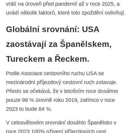
vrátí na úroveň před pandemií až v roce 2025, a
Español
(
Španělský
)
uvádí několik faktorů, které toto zpoždění ovlivňují.
Svenska
(
Švédský
)
Globální srovnání: USA
zaostávají za Španělskem,
Tureckem a Řeckem.
Podle Asociace cestovního ruchu USA se
mezinárodní příjezdový cestovní ruch zotavuje.
Přesto se očekává, že v letošním roce dosáhne
pouze 98 % úrovně roku 2019, zatímco v roce
2023 to bude 84 %.
V celosvětovém srovnání dosáhlo Španělsko v
roce 2023 100% oživení příjezdových cest,