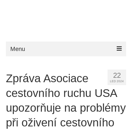
Menu
ESTA
22
Zpráva Asociace
Požadavky
LED 2024
FAQ
cestovního ruchu USA
VWP
upozorňuje na problémy
Nápověda
při oživení cestovního
Zprávy