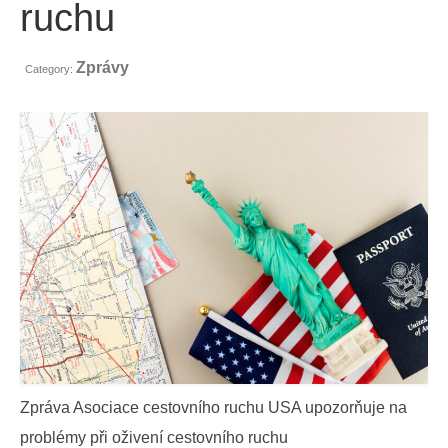
ruchu
Kontakt
Žádost
Zprávy
Category:
Čeština
Hrvatski
(
Chorvatský
)
Dansk
(
Dánský
)
Nederlands
(
Holandský
)
English
(
Angličtina
)
Eesti
(
Estonština
)
Suomi
(
Finský
)
Français
(
Francouzština
)
Zpráva Asociace cestovního ruchu USA upozorňuje na
Deutsch
(
Němec
)
problémy při oživení cestovního ruchu