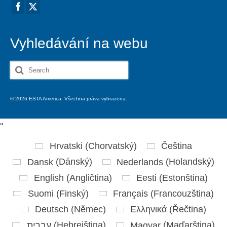
Vyhledávání na webu
Search
for:
© 2026 ESTA America. Všechna práva vyhrazena.
'
'
Hrvatski
(
Chorvatský
)
Čeština
Dansk
(
Dánský
)
Nederlands
(
Holandský
)
English
(
Angličtina
)
Eesti
(
Estonština
)
Suomi
(
Finský
)
Français
(
Francouzština
)
Deutsch
(
Němec
)
Ελληνικά
(
Řečtina
)
עברית
(
Hebrejština
)
Magyar
(
Maďarština
)