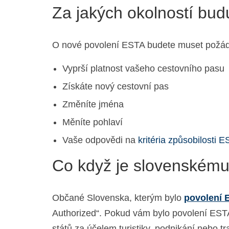
Za jakých okolností bu
O nové povolení ESTA budete muset požádat
Vyprší platnost vašeho cestovního pasu
Získáte nový cestovní pas
Změníte jména
Měníte pohlaví
Vaše odpovědi na
kritéria způsobilosti 
Co když je slovenskému
Občané Slovenska, kterým bylo
povolení 
Authorized“. Pokud vám bylo povolení EST
států za účelem turistiky, podnikání nebo tr