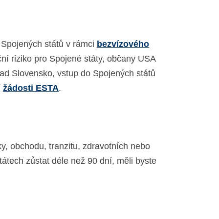
 Spojených států v rámci
bezvízového
ční riziko pro Spojené státy, občany USA
lad Slovensko, vstup do Spojených států
í
žádosti ESTA
.
, obchodu, tranzitu, zdravotních nebo
átech zůstat déle než 90 dní, měli byste