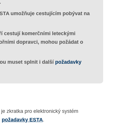
.
STA umožňuje cestujícím pobývat na
ří cestují komerčními leteckými
řními dopravci, mohou požádat o
u muset splnit i další
požadavky
e zkratka pro elektronický systém
é
požadavky ESTA
.