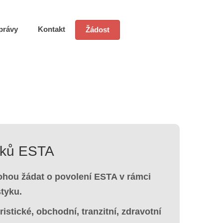
právy
Kontakt
Žádost
vků ESTA
ou žádat o povolení ESTA v rámci
tyku.
istické, obchodní, tranzitní, zdravotní