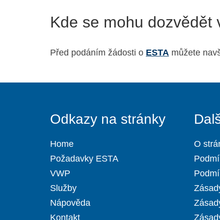
Kde se mohu dozvědět v
Před podáním žádosti o
ESTA
můžete navš
Odkazy na stránky
Dal
Home
O strá
Požadavky ESTA
Podmí
VWP
Podmín
Služby
Zásady
Nápověda
Zásad
Kontakt
Zásady