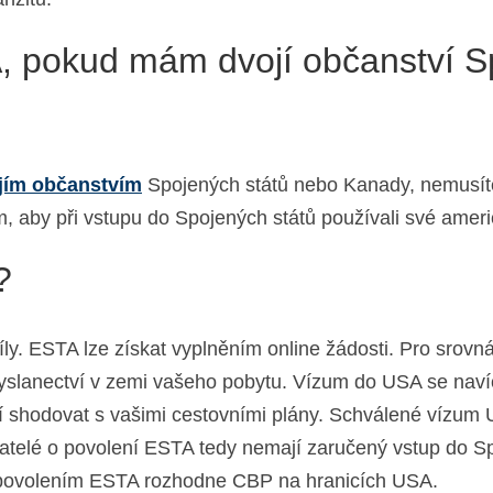
A, pokud mám dvojí občanství S
jím občanstvím
Spojených států nebo Kanady, nemusíte
m, aby při vstupu do Spojených států používali své ame
?
ly. ESTA lze získat vyplněním online žádosti. Pro srov
yslanectví v zemi vašeho pobytu. Vízum do USA se navíc 
í shodovat s vašimi cestovními plány. Schválené vízum 
telé o povolení ESTA tedy nemají zaručený vstup do Spo
 povolením ESTA rozhodne CBP na hranicích USA.