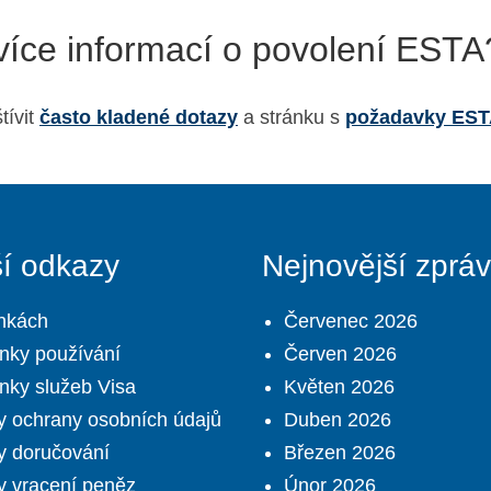
íce informací o povolení ESTA
tívit
často kladené dotazy
a stránku s
požadavky ES
ší odkazy
Nejnovější zprá
nkách
Červenec 2026
nky používání
Červen 2026
ky služeb Visa
Květen 2026
 ochrany osobních údajů
Duben 2026
y doručování
Březen 2026
 vracení peněz
Únor 2026