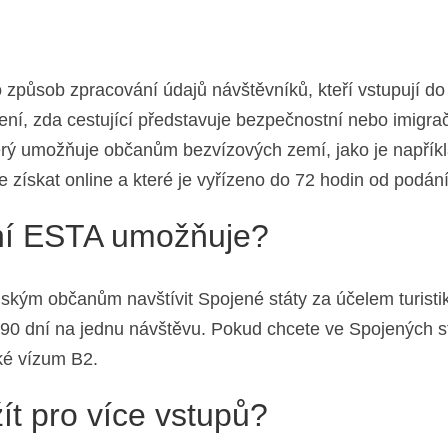
způsob zpracování údajů návštěvníků, kteří vstupují do
čení, zda cestující představuje bezpečnostní nebo imigra
terý umožňuje občanům bezvízových zemí, jako je napřík
ze získat online a které je vyřízeno do 72 hodin od podán
ení ESTA umožňuje?
ým občanům navštívit Spojené státy za účelem turistiky
90 dní na jednu návštěvu. Pokud chcete ve Spojených st
ké vízum B2.
t pro více vstupů?