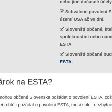
nebo jiné dočasné účely
Schválené povolení E
území USA až 90 dní.
Slovenští občané, kte
společnostmi nebo námo
ESTA
Slovenští občané budo
ESTA
.
nárok na ESTA?
mohou občané Slovenska požádat o povolení ESTA, což j
eří chtějí požádat o povolení ESTA, musí splnit nezbytn