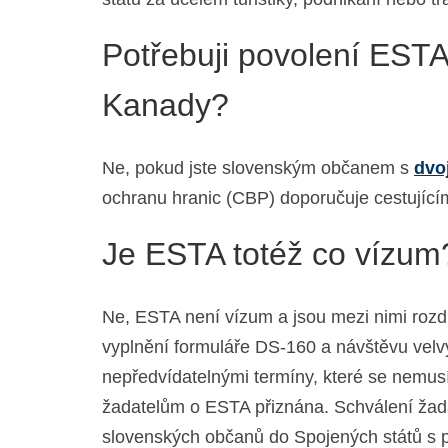
Potřebuji povolení EST
Kanady?
Ne, pokud jste slovenským občanem s
dvo
ochranu hranic (CBP) doporučuje cestující
Je ESTA totéž co vízum
Ne, ESTA není vízum a jsou mezi nimi rozdí
vyplnění formuláře DS-160 a návštěvu velv
nepředvídatelnými termíny, které se nemus
žadatelům o ESTA přiznána. Schválení žada
slovenských občanů do Spojených států s