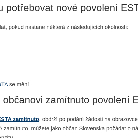
du potřebovat nové povolení ES
, pokud nastane některá z následujících okolností:
ESTA
se mění
 občanovi zamítnuto povolení
ESTA zamítnuto
, obdrží po podání žádosti na obrazovc
A zamítnuto, můžete jako občan Slovenska požádat o ná
anzitu.