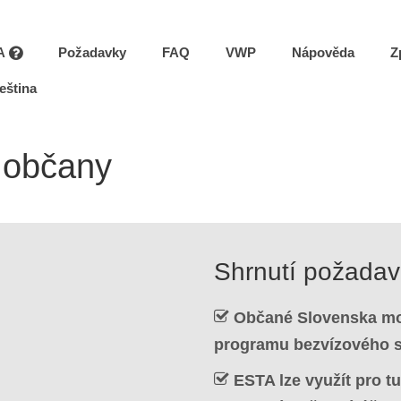
A
Požadavky
FAQ
VWP
Nápověda
Z
eština
 občany
Shrnutí požada
Občané Slovenska moh
programu bezvízového s
ESTA lze využít pro tur