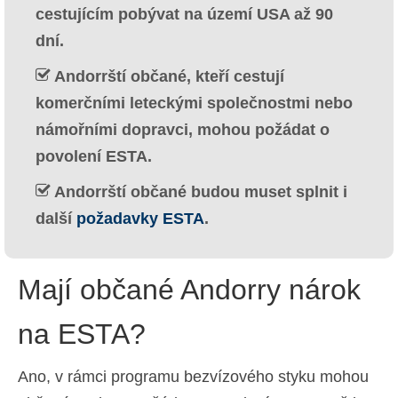
cestujícím pobývat na území USA až 90
Ελληνικά
(
Řečtina
)
dní.
עברית
(
Hebrejština
)
Andorrští občané, kteří cestují
Magyar
(
Maďarština
)
komerčními leteckými společnostmi nebo
námořními dopravci, mohou požádat o
Italiano
(
Ital
)
povolení ESTA.
日本語
(
Japonský
)
Andorrští občané budou muset splnit i
한국어
(
Korejský
)
další
požadavky ESTA
.
Norsk bokmål
(
Norwegian bokmål
)
Polski
(
Polský
)
Mají občané Andorry nárok
Português
(
Portugalština ( Portugalsko)
)
na ESTA?
Slovenčina
(
Slovenština
)
Ano, v rámci programu bezvízového styku mohou
Slovenščina
(
Slovinština
)