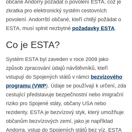
občané Andorry požádat o povolení ESTA, což je
Español
(
Španělský
)
zkratka pro elektronický systém cestovních
povolení. Andorrští občané, kteří chtějí požádat o
Svenska
(
Švédský
)
ESTA, musí splnit nezbytné
požadavky ESTA
.
Co je ESTA?
Systém ESTA byl zaveden v roce 2009 jako
způsob zpracování údajů návštěvníků, kteří
vstupují do Spojených států v rámci
bezvízového
programu (VWP
). Údaje se používají k určení, zda
cestující představuje bezpečnostní nebo imigrační
riziko pro Spojené státy, občany USA nebo
rezidenty. ESTA je bezvízový styk, který umožňuje
občanům bezvízových zemí, jako je například
Andorra, vstup do Spojených států bez víz. ESTA