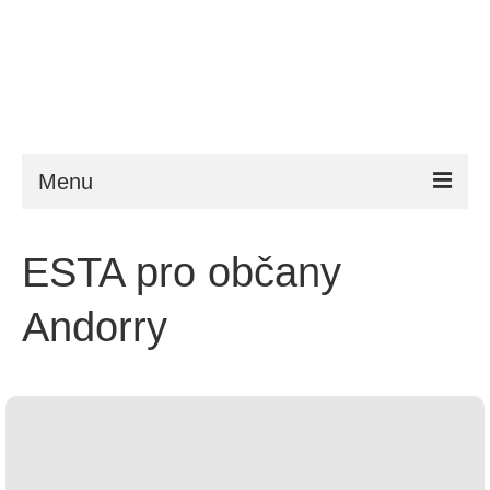
Menu
ESTA
ESTA pro občany
Požadavky
Andorry
FAQ
VWP
Nápověda
Zprávy