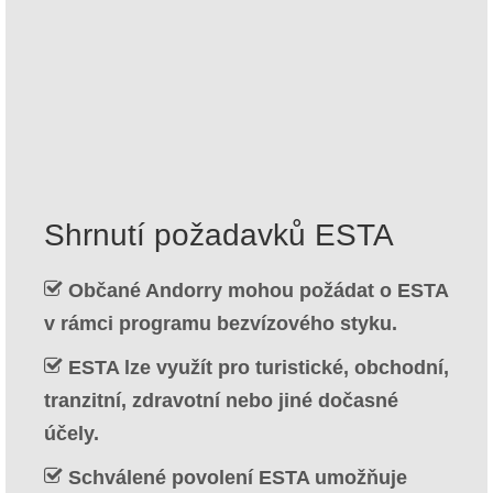
Kontakt
Žádost
Čeština
Hrvatski
(
Chorvatský
)
Dansk
(
Dánský
)
Shrnutí požadavků ESTA
Nederlands
(
Holandský
)
Občané Andorry mohou požádat o ESTA
English
(
Angličtina
)
v rámci programu bezvízového styku.
Eesti
(
Estonština
)
ESTA lze využít pro turistické, obchodní,
Suomi
(
Finský
)
tranzitní, zdravotní nebo jiné dočasné
Français
(
Francouzština
)
účely.
Deutsch
(
Němec
)
Schválené povolení ESTA umožňuje