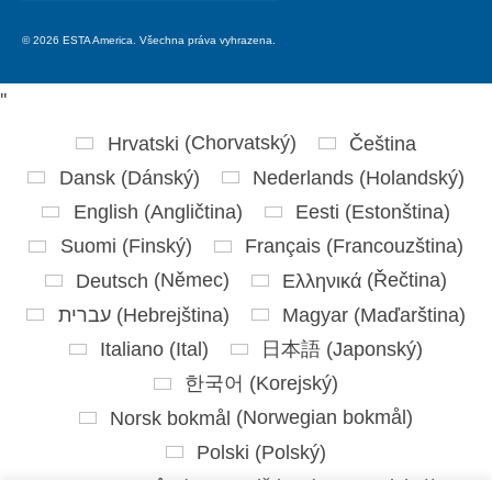
for:
© 2026 ESTA America. Všechna práva vyhrazena.
'
'
Hrvatski
(
Chorvatský
)
Čeština
Dansk
(
Dánský
)
Nederlands
(
Holandský
)
English
(
Angličtina
)
Eesti
(
Estonština
)
Suomi
(
Finský
)
Français
(
Francouzština
)
Deutsch
(
Němec
)
Ελληνικά
(
Řečtina
)
עברית
(
Hebrejština
)
Magyar
(
Maďarština
)
Italiano
(
Ital
)
日本語
(
Japonský
)
한국어
(
Korejský
)
Norsk bokmål
(
Norwegian bokmål
)
Polski
(
Polský
)
Português
(
Portugalština ( Portugalsko)
)